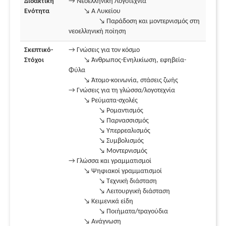
Διδακτική
→ Νεοελληνική Λογοτεχνία
Ενότητα
↘ Α Λυκείου
↘ Παράδοση και μοντερνισμός στη
νεοελληνική ποίηση
Σκεπτικό-
→ Γνώσεις για τον κόσμο
Στόχοι
↘ Άνθρωπος-Ενηλικίωση, εφηβεία-
Φύλα
↘ Άτομο-κοινωνία, στάσεις ζωής
→ Γνώσεις για τη γλώσσα/λογοτεχνία
↘ Ρεύματα-σχολές
↘ Ρομαντισμός
↘ Παρνασσισμός
↘ Υπερρεαλισμός
↘ Συμβολισμός
↘ Μοντερνισμός
→ Γλώσσα και γραμματισμοί
↘ Ψηφιακοί γραμματισμοί
↘ Τεχνική διάσταση
↘ Λειτουργική διάσταση
↘ Κειμενικά είδη
↘ Ποιήματα/τραγούδια
↘ Ανάγνωση