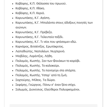
Καβάφης, Κ.Π. Θάλασσα του πρωιού.
Καβάφης, Κ.Π. Ιθάκη.
Καβάφης, Κ.Π. Κεριά.
Καρυωτάκης, Κ.Γ. Αγάπη.
Καρυωτάκης, Κ.Γ. Μπαλάντα στους άδοξους ποιητές των
αιώνων.
Καρυωτάκης, Κ.Γ. Πρέβεζα.
Καρυωτάκης, Κ.Γ. Τελευταίο ταξίδι.
Καρυωτάκης, Κ.Γ. Τι νέοι που φτάσαμεν εδώ.
Κορνάρος, Βιτσέντζος. Ερωτόκριτος.
Λαπαθιώτης, Ναπολέων. Νυχτερινό.
Μαβίλης, Λορέντζος. Λήθη.
Παλαμάς, Κωστής. Σαν των Φαιάκων το καράβι.
Παλαμάς, Κωστής. Το καλοκαίρι.
Παλαμάς, Κωστής. Το πανηγύρι στα σπάρτα.
Παλαμάς, Κωστής. Ύστερ’ από τη ζωή.
Σαχτούρης, Μίλτος. Τα δώρα.
Σεφέρης, Γεώργιος. Πάνω σ’ έναν ξένο στίχο.
Σολωμός, Διονύσιος. Ελεύθεροι Πολιορκημένοι.