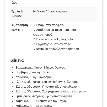
έως
Σχολική
2ο Γενικό Λύκειο Κηφισιάς
μονάδα
Αξιοποίηση
→ Εφαρμογές γραφείου
των ΤΠΕ
→ Διαδίκτυο ως μέσο πρακτικής
γραμματισμού
→ Πλατφόρμες wiki, blog, κλπ
→ Εργαστήριο υπολογιστών
→ Κεντρική προβολή/παρουσίαση
Κείμενα
Βαλαωρίτης, Νάνος. Μικρός θρήνος.
Βαρβέρης, Γιάννης. Το κερί.
Δημουλά, Κική. Σύνδρομο.
Ελύτης, Οδυσσέας. Μικρή Πράσινη Θάλασσα.
Ελύτης, Οδυσσέας. Πίνοντας ήλιο κορινθιακό.
Ελύτης, Οδυσσέας. Στα χτήματα βαδίσαμε όλη μέρα.
Εμπειρίκος, Ανδρέας. Τρία αποσπάσματα.
Καβάφης, Κ.Π. Εκόμισα εις την Τέχνη.
Καβάφης, Κ.Π. Ένας γέρος.