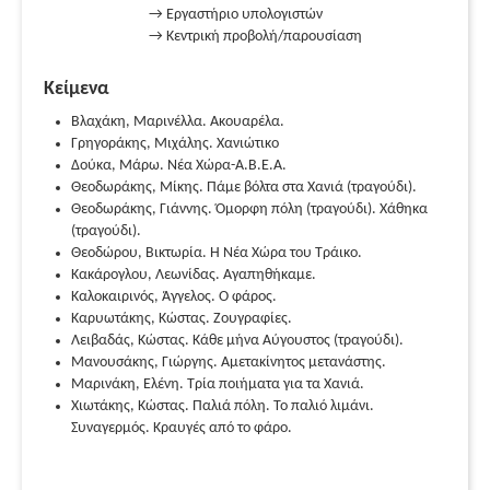
→ Εργαστήριο υπολογιστών
→ Κεντρική προβολή/παρουσίαση
Κείμενα
Βλαχάκη, Μαρινέλλα. Ακουαρέλα.
Γρηγοράκης, Μιχάλης. Χανιώτικο
Δούκα, Μάρω. Νέα Χώρα-Α.Β.Ε.Α.
Θεοδωράκης, Μίκης. Πάμε βόλτα στα Χανιά (τραγούδι).
Θεοδωράκης, Γιάννης. Όμορφη πόλη (τραγούδι). Χάθηκα
(τραγούδι).
Θεοδώρου, Βικτωρία. Η Νέα Χώρα του Τράικο.
Κακάρογλου, Λεωνίδας. Αγαπηθήκαμε.
Καλοκαιρινός, Άγγελος. Ο φάρος.
Καρυωτάκης, Κώστας. Ζουγραφίες.
Λειβαδάς, Κώστας. Κάθε μήνα Αύγουστος (τραγούδι).
Μανουσάκης, Γιώργης. Αμετακίνητος μετανάστης.
Μαρινάκη, Ελένη. Tρία ποιήματα για τα Χανιά.
Χιωτάκης, Κώστας. Παλιά πόλη. Το παλιό λιμάνι.
Συναγερμός. Κραυγές από το φάρο.