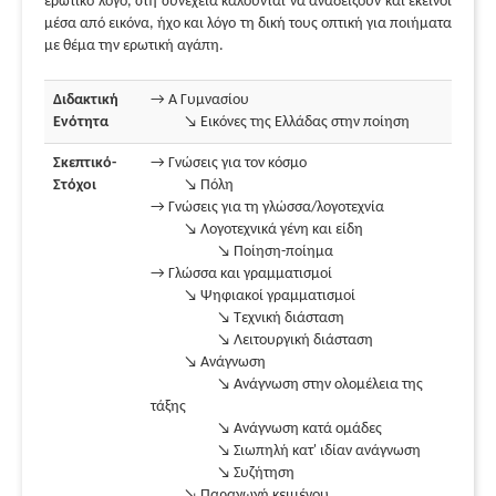
ερωτικό λόγο, στη συνέχεια καλούνται να αναδείξουν και εκείνοι
μέσα από εικόνα, ήχο και λόγο τη δική τους οπτική για ποιήματα
με θέμα την ερωτική αγάπη.
Διδακτική
→ Α Γυμνασίου
Ενότητα
↘ Εικόνες της Ελλάδας στην ποίηση
Σκεπτικό-
→ Γνώσεις για τον κόσμο
Στόχοι
↘ Πόλη
→ Γνώσεις για τη γλώσσα/λογοτεχνία
↘ Λογοτεχνικά γένη και είδη
↘ Ποίηση-ποίημα
→ Γλώσσα και γραμματισμοί
↘ Ψηφιακοί γραμματισμοί
↘ Τεχνική διάσταση
↘ Λειτουργική διάσταση
↘ Ανάγνωση
↘ Ανάγνωση στην ολομέλεια της
τάξης
↘ Ανάγνωση κατά ομάδες
↘ Σιωπηλή κατ' ιδίαν ανάγνωση
↘ Συζήτηση
↘ Παραγωγή κειμένου