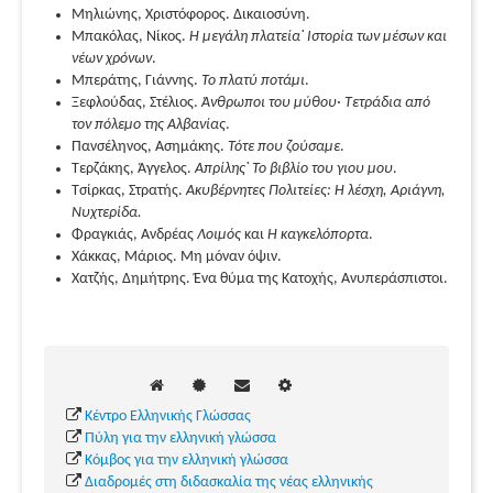
Μηλιώνης, Χριστόφορος. Δικαιοσύνη.
Μπακόλας, Νίκος.
Η μεγάλη πλατεία˙ Ιστορία των μέσων και
νέων χρόνων
.
Μπεράτης, Γιάννης.
Το πλατύ ποτάμι
.
Ξεφλούδας, Στέλιος.
Άνθρωποι του μύθου· Τετράδια από
τον πόλεμο της Αλβανίας
.
Πανσέληνος, Ασημάκης.
Τότε που ζούσαμε
.
Τερζάκης, Άγγελος.
Απρίλης˙ Το βιβλίο του γιου μου
.
Τσίρκας, Στρατής.
Ακυβέρνητες Πολιτείες: Η λέσχη, Αριάγνη,
Νυχτερίδα.
Φραγκιάς, Ανδρέας
Λοιμός
και
Η καγκελόπορτα
.
Χάκκας, Μάριος. Μη μόναν όψιν.
Χατζής, Δημήτρης. Ένα θύμα της Κατοχής, Ανυπεράσπιστοι.
Κέντρο Ελληνικής Γλώσσας
Πύλη για την ελληνική γλώσσα
Κόμβος για την ελληνική γλώσσα
Διαδρομές στη διδασκαλία της νέας ελληνικής