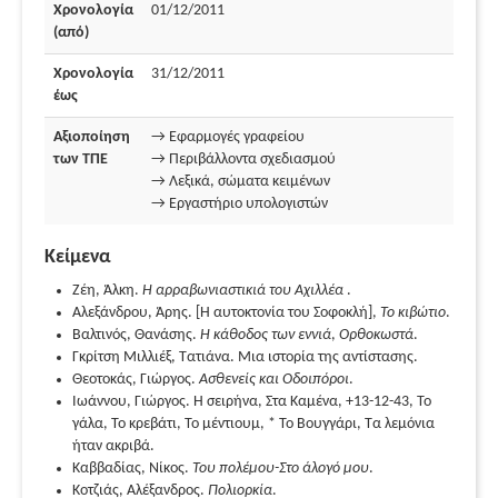
Χρονολογία
01/12/2011
(από)
Χρονολογία
31/12/2011
έως
Αξιοποίηση
→ Εφαρμογές γραφείου
των ΤΠΕ
→ Περιβάλλοντα σχεδιασμού
→ Λεξικά, σώματα κειμένων
→ Εργαστήριο υπολογιστών
Κείμενα
Ζέη, Άλκη.
Η αρραβωνιαστικιά του Αχιλλέα
.
Αλεξάνδρου, Άρης. [Η αυτοκτονία του Σοφοκλή],
Το κιβώτιο
.
Βαλτινός, Θανάσης.
Η κάθοδος των εννιά
,
Ορθοκωστά
.
Γκρίτση Μιλλιέξ, Τατιάνα. Μια ιστορία της αντίστασης.
Θεοτοκάς, Γιώργος.
Ασθενείς και Οδοιπόροι
.
Ιωάννου, Γιώργος. Η σειρήνα, Στα Καμένα, +13-12-43, Το
γάλα, Το κρεβάτι, Το μέντιουμ, * Το Βουγγάρι, Τα λεμόνια
ήταν ακριβά.
Καββαδίας, Νίκος.
Του πολέμου-Στο άλογό μου
.
Κοτζιάς, Αλέξανδρος.
Πολιορκία
.