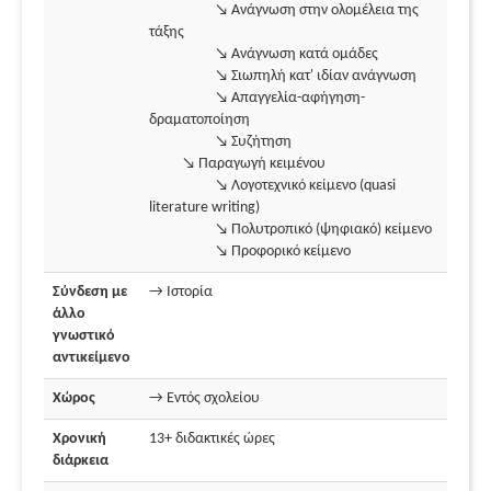
↘ Ανάγνωση στην ολομέλεια της
τάξης
↘ Ανάγνωση κατά ομάδες
↘ Σιωπηλή κατ' ιδίαν ανάγνωση
↘ Απαγγελία-αφήγηση-
δραματοποίηση
↘ Συζήτηση
↘ Παραγωγή κειμένου
↘ Λογοτεχνικό κείμενο (quasi
literature writing)
↘ Πολυτροπικό (ψηφιακό) κείμενο
↘ Προφορικό κείμενο
Σύνδεση με
→ Ιστορία
άλλο
γνωστικό
αντικείμενο
Χώρος
→ Εντός σχολείου
Χρονική
13+ διδακτικές ώρες
διάρκεια