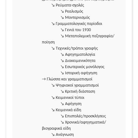
↘ Ρεύματα-σχολές
↘ Ρεαλισμός
↘ Μοντερνισμός
↘ Γραμματολογικές περίοδοι
↘ Γενιά του 1930
↘ Μεταπολεμική πεζογραφία/
ποίηση
↘ Τεχνικές/τρόποι γραφής
↘ Αφηγηματολογία
↘ Διακειμενικότητα
↘ Εσωτερικός μονόλογος
↘ Ιστορική αφήγηση
→ Γλώσσα και γραμματισμοί
↘ Ψηφιακοί γραμματισμοί
↘ Κριτική διάσταση
↘ Κειμενικοί τύποι
↘ Αφήγηση
↘ Κειμενικά είδη
↘ Επιστολές/προσκλήσεις
↘ Χρονικά/αφηγηματικά/
βιογραφικά είδη
↘ Ανάγνωση