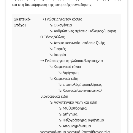
και στη διαμόρφωση της ιστορικής συνείδησης.
Σκεπτικό-
→ Γνώσεις για τον κόσμο
Στόχοι
↘ Οικογένεια
↘ Ανθρώπινες σχέσεις-Πόλεμος/Ειρήνη-
Ο Ξένος/Άλλος
↘ Άτομο-κοινωνία, στάσεις ζωής
↘ Γιορτές
↘ Ιστορία
→ Γνώσεις για τη γλώσσα/λογοτεχνία
↘ Κειμενικοί τύποι
↘ Αφήγηση
↘ Κειμενικά είδη
↘ επιστολές/προσκλήσεις
↘ Χρονικά/αφηγηματικά/
βιογραφικά είδη
↘ Λογοτεχνικά γένη και είδη
↘ Μυθιστόρημα
↘ Διήγημα
↘ Πεζογράφημα-αφήγημα
↘ Απομνημόνευμα-
χρονογράφημα-χρονικό-(αυτό)βιογραφία