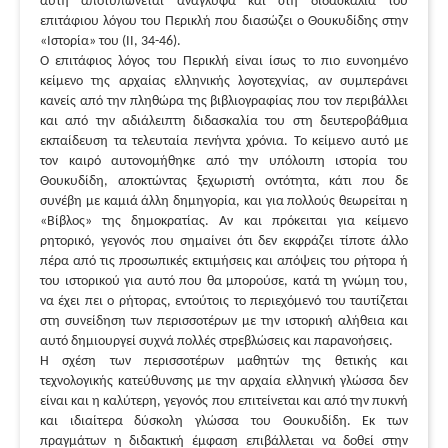
αυτή αποτυπώνεται ανάγλυφα και στη διδασκαλία του
επιτάφιου λόγου του Περικλή που διασώζει ο Θουκυδίδης στην
«Ιστορία» του (ΙΙ, 34-46).
Ο επιτάφιος λόγος του Περικλή είναι ίσως το πιο ευνοημένο
κείμενο της αρχαίας ελληνικής λογοτεχνίας, αν συμπεράνει
κανείς από την πληθώρα της βιβλιογραφίας που τον περιβάλλει
και από την αδιάλειπτη διδασκαλία του στη δευτεροβάθμια
εκπαίδευση τα τελευταία πενήντα χρόνια. Το κείμενο αυτό με
τον καιρό αυτονομήθηκε από την υπόλοιπη ιστορία του
Θουκυδίδη, αποκτώντας ξεχωριστή οντότητα, κάτι που δε
συνέβη με καμιά άλλη δημηγορία, και για πολλούς θεωρείται η
«Βίβλος» της δημοκρατίας. Αν και πρόκειται για κείμενο
ρητορικό, γεγονός που σημαίνει ότι δεν εκφράζει τίποτε άλλο
πέρα από τις προσωπικές εκτιμήσεις και απόψεις του ρήτορα ή
του ιστορικού για αυτό που θα μπορούσε, κατά τη γνώμη του,
να έχει πει ο ρήτορας, εντούτοις το περιεχόμενό του ταυτίζεται
στη συνείδηση των περισσοτέρων με την ιστορική αλήθεια και
αυτό δημιουργεί συχνά πολλές στρεβλώσεις και παρανοήσεις.
Η σχέση των περισσοτέρων μαθητών της θετικής και
τεχνολογικής κατεύθυνσης με την αρχαία ελληνική γλώσσα δεν
είναι και η καλύτερη, γεγονός που επιτείνεται και από την πυκνή
και ιδιαίτερα δύσκολη γλώσσα του Θουκυδίδη. Εκ των
πραγμάτων η διδακτική έμφαση επιβάλλεται να δοθεί στην