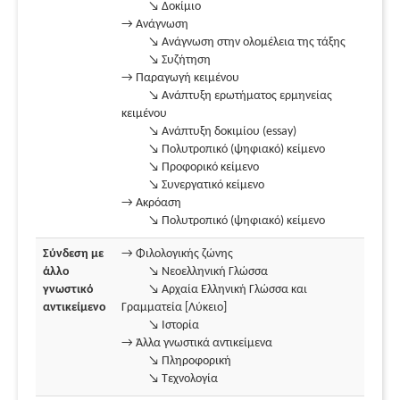
↘ Δοκίμιο
→ Ανάγνωση
↘ Ανάγνωση στην ολομέλεια της τάξης
↘ Συζήτηση
→ Παραγωγή κειμένου
↘ Ανάπτυξη ερωτήματος ερμηνείας
κειμένου
↘ Ανάπτυξη δοκιμίου (essay)
↘ Πολυτροπικό (ψηφιακό) κείμενο
↘ Προφορικό κείμενο
↘ Συνεργατικό κείμενο
→ Ακρόαση
↘ Πολυτροπικό (ψηφιακό) κείμενο
Σύνδεση με
→ Φιλολογικής ζώνης
άλλο
↘ Νεοελληνική Γλώσσα
γνωστικό
↘ Αρχαία Ελληνική Γλώσσα και
αντικείμενο
Γραμματεία [Λύκειο]
↘ Ιστορία
→ Άλλα γνωστικά αντικείμενα
↘ Πληροφορική
↘ Τεχνολογία