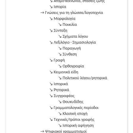
↘ Άτομο-κοινωνία, στάσεις ζωής
↘ Ιστορία
→ Γνώσεις για τη γλώσσα/λογοτεχνία
↘ Μορφολογία
↘ Ποικιλία
↘ Σύνταξη
↘ Σχήματα λόγου
↘ Λεξιλόγιο - Σημασιολογία
↘ Παραγωγή
↘ Σύνθεση
↘ Γραφή
↘ Ορθογραφία
↘ Κειμενικά είδη
↘ Πολιτικού λόγου/ρητορικά
↘ Ιστορικά
↘ Ρητορικά
↘ Συγγραφέας
↘ Θουκυδίδης
↘ Γραμματολογικές περίοδοι
↘ Κλασική εποχή
↘ Τεχνικές/τρόποι γραφής
↘ Ιστορική αφήγηση
→ Ψηφιακοί γραμματισμοί