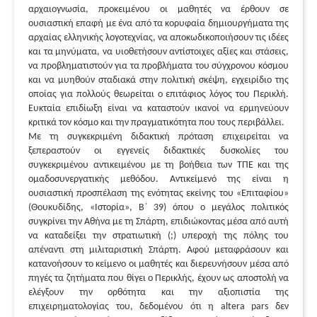
αρχαιογνωσία, προκειμένου οι μαθητές να έρθουν σε
ουσιαστική επαφή με ένα από τα κορυφαία δημιουργήματα της
αρχαίας ελληνικής λογοτεχνίας, να αποκωδικοποιήσουν τις ιδέες
και τα μηνύματα, να υιοθετήσουν αντίστοιχες αξίες και στάσεις,
να προβληματιστούν για τα προβλήματα του σύγχρονου κόσμου
και να μυηθούν σταδιακά στην πολιτική σκέψη, εγχειρίδιο της
οποίας για πολλούς θεωρείται ο επιτάφιος λόγος του Περικλή.
Ευκταία επιδίωξη είναι να καταστούν ικανοί να ερμηνεύουν
κριτικά τον κόσμο και την πραγματικότητα που τους περιβάλλει.
Με τη συγκεκριμένη διδακτική πρόταση επιχειρείται να
ξεπεραστούν οι εγγενείς διδακτικές δυσκολίες του
συγκεκριμένου αντικειμένου με τη βοήθεια των ΤΠΕ και της
ομαδοσυνεργατικής μεθόδου. Αντικείμενό της είναι η
ουσιαστική προσπέλαση της ενότητας εκείνης του «Επιταφίου»
(Θουκυδίδης, «Ιστορία», Β΄ 39) όπου ο μεγάλος πολιτικός
συγκρίνει την Αθήνα με τη Σπάρτη, επιδιώκοντας μέσα από αυτή
να καταδείξει την στρατιωτική (;) υπεροχή της πόλης του
απέναντι στη μιλιταριστική Σπάρτη. Αφού μεταφράσουν και
κατανοήσουν το κείμενο οι μαθητές και διερευνήσουν μέσα από
πηγές τα ζητήματα που θίγει ο Περικλής, έχουν ως αποστολή να
ελέγξουν την ορθότητα και την αξιοπιστία της
επιχειρηματολογίας του, δεδομένου ότι η altera pars δεν