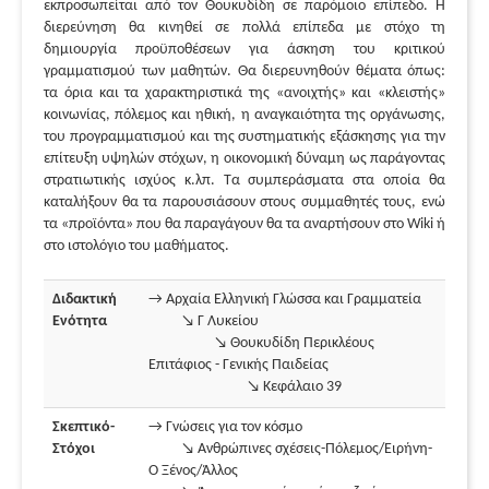
εκπροσωπείται από τον Θουκυδίδη σε παρόμοιο επίπεδο. Η
διερεύνηση θα κινηθεί σε πολλά επίπεδα με στόχο τη
δημιουργία προϋποθέσεων για άσκηση του κριτικού
γραμματισμού των μαθητών. Θα διερευνηθούν θέματα όπως:
τα όρια και τα χαρακτηριστικά της «ανοιχτής» και «κλειστής»
κοινωνίας, πόλεμος και ηθική, η αναγκαιότητα της οργάνωσης,
του προγραμματισμού και της συστηματικής εξάσκησης για την
επίτευξη υψηλών στόχων, η οικονομική δύναμη ως παράγοντας
στρατιωτικής ισχύος κ.λπ. Τα συμπεράσματα στα οποία θα
καταλήξουν θα τα παρουσιάσουν στους συμμαθητές τους, ενώ
τα «προϊόντα» που θα παραγάγουν θα τα αναρτήσουν στο Wiki ή
στο ιστολόγιο του μαθήματος.
Διδακτική
→ Αρχαία Ελληνική Γλώσσα και Γραμματεία
Ενότητα
↘ Γ Λυκείου
↘ Θουκυδίδη Περικλέους
Επιτάφιος - Γενικής Παιδείας
↘ Κεφάλαιο 39
Σκεπτικό-
→ Γνώσεις για τον κόσμο
Στόχοι
↘ Ανθρώπινες σχέσεις-Πόλεμος/Ειρήνη-
Ο Ξένος/Άλλος