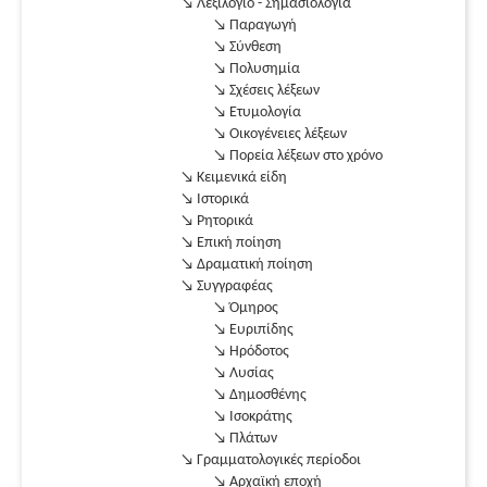
↘ Λεξιλόγιο - Σημασιολογία
↘ Παραγωγή
↘ Σύνθεση
↘ Πολυσημία
↘ Σχέσεις λέξεων
↘ Ετυμολογία
↘ Οικογένειες λέξεων
↘ Πορεία λέξεων στο χρόνο
↘ Κειμενικά είδη
↘ Ιστορικά
↘ Ρητορικά
↘ Επική ποίηση
↘ Δραματική ποίηση
↘ Συγγραφέας
↘ Όμηρος
↘ Ευριπίδης
↘ Ηρόδοτος
↘ Λυσίας
↘ Δημοσθένης
↘ Ισοκράτης
↘ Πλάτων
↘ Γραμματολογικές περίοδοι
↘ Αρχαϊκή εποχή