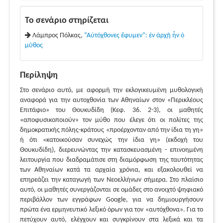
Το σενάριο στηρίζεται
Λάμπρος Πόλκας,
“Αὐτόχθονες ἔφυμεν”: ἐν ἀρχῇ ἦν ὁ
μῦθος
Περίληψη
Στο σενάριο αυτό, με αφορμή την εκλογικευμένη μυθολογική
αναφορά για την αυτοχθονία των Αθηναίων στον «Περικλέους
Επιτάφιο» του Θουκυδίδη (Κεφ. 36. 2-3), οι μαθητές
«αποφυσικοποιούν» τον μύθο που έλεγε ότι οι πολίτες της
δημοκρατικής πόλης-κράτους «προέρχονταν από την ίδια τη γη»
ή ότι «κατοικούσαν συνεχώς την ίδια γη» (εκδοχή του
Θουκυδίδη), διερευνώντας την κατασκευασμένη - επινοημένη
λειτουργία που διαδραμάτισε στη διαμόρφωση της ταυτότητας
των Αθηναίων κατά τα αρχαία χρόνια, και εξακολουθεί να
επηρεάζει την καταγωγή των Νεοελλήνων σήμερα. Στο πλαίσιο
αυτό, οι μαθητές συνεργάζονται σε ομάδες στο ανοιχτό ψηφιακό
περιβάλλον των εγγράφων Google, για να δημιουργήσουν
πρώτα ένα ερμηνευτικό λεξικό όρων για τον «αυτόχθονα». Για το
πετύχουν αυτό, ελέγχουν και συγκρίνουν στα λεξικά και τα