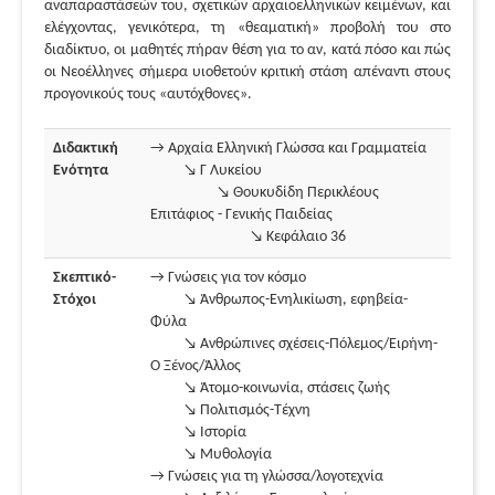
αναπαραστάσεών του, σχετικών αρχαιοελληνικών κειμένων, και
ελέγχοντας, γενικότερα, τη «θεαματική» προβολή του στο
διαδίκτυο, οι μαθητές πήραν θέση για το αν, κατά πόσο και πώς
οι Νεοέλληνες σήμερα υιοθετούν κριτική στάση απέναντι στους
προγονικούς τους «αυτόχθονες».
Διδακτική
→ Αρχαία Ελληνική Γλώσσα και Γραμματεία
Ενότητα
↘ Γ Λυκείου
↘ Θουκυδίδη Περικλέους
Επιτάφιος - Γενικής Παιδείας
↘ Κεφάλαιο 36
Σκεπτικό-
→ Γνώσεις για τον κόσμο
Στόχοι
↘ Άνθρωπος-Ενηλικίωση, εφηβεία-
Φύλα
↘ Ανθρώπινες σχέσεις-Πόλεμος/Ειρήνη-
Ο Ξένος/Άλλος
↘ Άτομο-κοινωνία, στάσεις ζωής
↘ Πολιτισμός-Τέχνη
↘ Ιστορία
↘ Μυθολογία
→ Γνώσεις για τη γλώσσα/λογοτεχνία