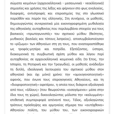
σώματα κειμένων (αρχαιοελληνικά - μεσαιωνικά - νεοελληνικά)
σημασίες και χρήσεις της λέξης και φέρνουν στο φως αναλογίες,
διαφορές, αντιστροφές και ετεροσημίες της στο γλωσσικό
παρελθόν και παρόν της ελληνικής. Στη συνέχεια, οι μαθητές,
δημιουργώντας συνεργατικά μία εικονογραφημένη μυθολογία
της αθηναϊκής αυτοχθονίας που περιλαμβάνει στοιχεία για τους
βασικούς «πρωταγωνιστές» του σχετικού μύθου (θεότητες,
μυθικούς βασιλείς και τόπους λατρείας), αποσυμβολοποίησαν
το «ρίζωμα» των Αθηναίων στη γη τους, που αναπαραστάθηκε
ως τροφός-μητέρα και πατρίδα. Εξετάζοντας, ύστερα,
διακειμενικά τη συμβιωτική σχέση μύθου και λόγου περί
αυτοχθονίας σε αρχαιοελληνικά κειμενικά είδη (το Έπος, την
Ιστορία, τη Ρητορική και την Τραγωδία), οι μαθητές ανάδειξαν
τη διπλή, ιδεολογική λειτουργία του σχετικού μύθου στον
αθηναϊκό (και όχι μόνο) χρόνο: την «ομοιογενοποιητική»
αφενός, που ένωνε τους ετερογογενείς Αθηναίους, και τη
«διαφοροποιητική» αφετέρου, η οποία τους διέκρινε αξιολογικά
από τους «άλλους» (που θεωρούνται «εισαγόμενοι» μέσα στην
ίδια τους τη χώρα), δικαιολογώντας μάλιστα την «καλυμμένη»
επιθετική συμπεριφορά απέναντί τους. Τέλος, αξιολογώντας
τρόπους πρόσληψης και ερμηνείας σήμερα του «αυτόχθονα»
Αθηναίου πολίτη, του μύθου του, των εικονογραφικών