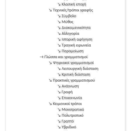
↘ Κλασική εποχή
↘ Τεχνικές/τρόποι γραφής
↘ Σύμβολο
↘ Μύθος
↘ Διακειμενικότητα
↘ Αλληγορία
↘ Ιστορική αφήγηση
↘ Τραγική ειρωνεία
↘ Παρομοίωση
→ Γλώσσα και γραμματισμοί
↘ Ψηφιακοί γραμματισμοί
↘ Λειτουργική διάσταση
↘ Κριτική διάσταση
↘ Πρακτικές γραμματισμού
↘ Ανάγνωση
↘ Γραφή
↘ Επικοινωνία
↘ Κειμενικοί τρόποι
↘ Μονοτροπικό
↘ Πολυτροπικό
↘ Γραπτό
↘ Υβριδικό