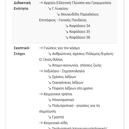
Διδακτική
→ Αρχαία Ελληνική Γλώσσα και Γραμματεία
Ενότητα
↘ Γ Λυκείου
↘ Θουκυδίδη Περικλέους
Επιτάφιος - Γενικής Παιδείας
↘ Κεφάλαιο 34
↘ Κεφάλαιο 35
↘ Κεφάλαιο 36
Σκεπτικό-
→ Γνώσεις για τον κόσμο
Στόχοι
↘ Ανθρώπινες σχέσεις-Πόλεμος/Ειρήνη-
Ο Ξένος/Άλλος
↘ Άτομο-κοινωνία, στάσεις ζωής
→ Λεξιλόγιο - Σημασιολογία
↘ Σχέσεις λέξεων
↘ Οικογένειες λέξεων
↘ Πορεία λέξεων στο χρόνο
→ Κειμενικοί τρόποι
↘ Μονοτροπικό
↘ Πολυτροπικό - γνώσεις για τη
σημείωση
↘ Γραπτό
→ Κειμενικά είδη
↘ Σχολιαστικά/επιχειρηματολογικά/