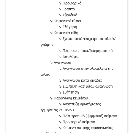
↘ Προφορικό
↘ Γραπτό
↘ Υβριδικό
↘ Κειμενικοί τύποι
↘ Εξήγηση
↘ Κειμενικά είδη
↘ Σχολιαστικά/επιχειρηματολικά/
γνώμης
↘ Πληροφοριακά/διαφημιστικά
↘ Ιστολόγια
↘ Ανάγνωση
↘ Ανάγνωση στην ολομέλεια της
τάξης
↘ Ανάγνωση κατά ομάδες
↘ Σιωπηλή κατ' ιδίαν ανάγνωση
↘ Συζήτηση
↘ Παραγωγή κειμένου
↘ Ανάπτυξη ερωτήματος
ερμηνείας κειμένου
↘ Πολυτροπικό (ψηφιακό) κείμενο
↘ Προφορικό κείμενο
↘ Κείμενα οπτικής επικοινωνίας