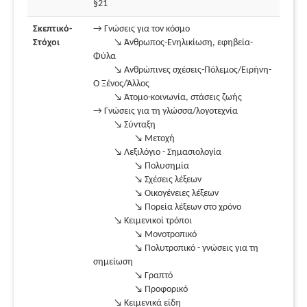
§21
Σκεπτικό-
→ Γνώσεις για τον κόσμο
Στόχοι
↘ Άνθρωπος-Ενηλικίωση, εφηβεία-
Φύλα
↘ Ανθρώπινες σχέσεις-Πόλεμος/Ειρήνη-
Ο Ξένος/Άλλος
↘ Άτομο-κοινωνία, στάσεις ζωής
→ Γνώσεις για τη γλώσσα/λογοτεχνία
↘ Σύνταξη
↘ Μετοχή
↘ Λεξιλόγιο - Σημασιολογία
↘ Πολυσημία
↘ Σχέσεις λέξεων
↘ Οικογένειες λέξεων
↘ Πορεία λέξεων στο χρόνο
↘ Κειμενικοί τρόποι
↘ Μονοτροπικό
↘ Πολυτροπικό - γνώσεις για τη
σημείωση
↘ Γραπτό
↘ Προφορικό
↘ Κειμενικά είδη