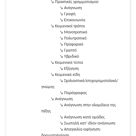
↘ Πρακτικές γραμματισμού
↘ Ανάγνωση
↘ Γραφή
↘ Επικοινωνία
↘ Κειμενικοί τρόποι
↘ Μονοτροπικό
↘ Πολυτροπικό
↘ Προφορικό
↘ Γραπτό
↘ Υβριδικό
↘ Κειμενικοί τύποι
↘ Εξήγηση
↘ Κειμενικά είδη
↘ Σχολιαστικά/επιχειρηματολικά/
γνώμης
↘ Παράγραφος
↘ Ανάγνωση
↘ Ανάγνωση στην ολομέλεια της
τάξης
↘ Ανάγνωση κατά ομάδες
↘ Σιωπηλή κατ' ιδίαν ανάγνωση
↘ Απαγγελία-αφήγηση-
δραματοποίηση