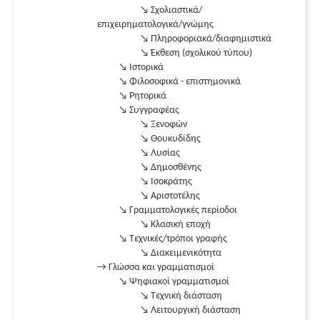
↘ Σχολιαστικά/
επιχειρηματολογικά/γνώμης
↘ Πληροφοριακά/διαφημιστικά
↘ Έκθεση (σχολικού τύπου)
↘ Ιστορικά
↘ Φιλοσοφικά - επιστημονικά
↘ Ρητορικά
↘ Συγγραφέας
↘ Ξενοφών
↘ Θουκυδίδης
↘ Λυσίας
↘ Δημοσθένης
↘ Ισοκράτης
↘ Αριστοτέλης
↘ Γραμματολογικές περίοδοι
↘ Κλασική εποχή
↘ Τεχνικές/τρόποι γραφής
↘ Διακειμενικότητα
→ Γλώσσα και γραμματισμοί
↘ Ψηφιακοί γραμματισμοί
↘ Τεχνική διάσταση
↘ Λειτουργική διάσταση