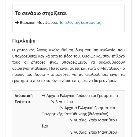
Το σενάριο στηρίζεται
Βασιλική Μαντζώρου,
Το τέλος της δοκιμασίας
Περίληψη
Ο ρητορικός λόγος ακολουθεί τη δική του σημειολογία που
υπαγορεύεται αρχικά από το είδος του. Ομοίως και στον επίλογό
τους οι ρήτορες είναι υποχρεωμένοι να ακολουθήσουν
ορισμένες σταθερές. Ποιες είναι αυτές και γιατί ο Μαντίθεος - ο
ήρωας του Λυσία - αποφεύγει να τις ακολουθήσει είναι τα
ερωτήματα που το παρόν σενάριο επιχειρεί να διερευνήσει.
Διδακτική
→ Αρχαία Ελληνική Γλώσσα και Γραμματεία
Ενότητα
↘ Β Λυκείου
↘ Αρχαία Ελληνική Γραμματεία
Θεωρητικής Κατεύθυνσης (διδαγμένο)
↘ Λυσίας, Υπέρ Μαντιθέου -
§20
↘ Λυσίας, Υπέρ Μαντιθέου -