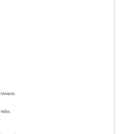
ά/γνώμης
 τάξης