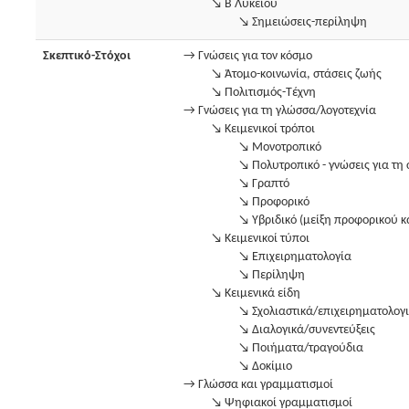
↘ Β Λυκείου
↘ Σημειώσεις-περίληψη
Σκεπτικό-Στόχοι
→ Γνώσεις για τον κόσμο
↘ Άτομο-κοινωνία, στάσεις ζωής
↘ Πολιτισμός-Τέχνη
→ Γνώσεις για τη γλώσσα/λογοτεχνία
↘ Κειμενικοί τρόποι
↘ Μονοτροπικό
↘ Πολυτροπικό - γνώσεις για τη
↘ Γραπτό
↘ Προφορικό
↘ Υβριδικό (μείξη προφορικού κ
↘ Κειμενικοί τύποι
↘ Επιχειρηματολογία
↘ Περίληψη
↘ Κειμενικά είδη
↘ Σχολιαστικά/επιχειρηματολογ
↘ Διαλογικά/συνεντεύξεις
↘ Ποιήματα/τραγούδια
↘ Δοκίμιο
→ Γλώσσα και γραμματισμοί
↘ Ψηφιακοί γραμματισμοί