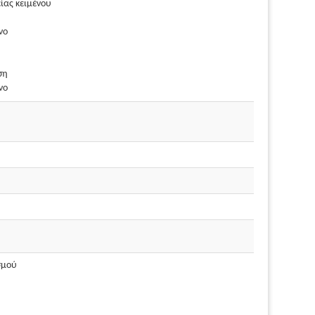
ίας κειμένου
νο
ση
νο
σμού