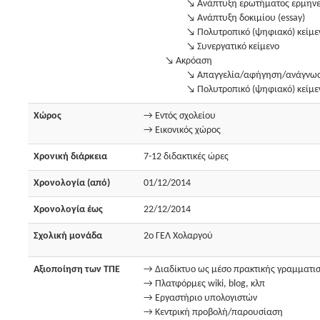
↘ Ανάπτυξη ερωτήματος ερμηνε
↘ Ανάπτυξη δοκιμίου (essay)
↘ Πολυτροπικό (ψηφιακό) κείμε
↘ Συνεργατικό κείμενο
↘ Ακρόαση
↘ Απαγγελία/αφήγηση/ανάγνω
↘ Πολυτροπικό (ψηφιακό) κείμε
Χώρος
→ Εντός σχολείου
→ Εικονικός χώρος
Χρονική διάρκεια
7-12 διδακτικές ώρες
Χρονολογία (από)
01/12/2014
Χρονολογία έως
22/12/2014
Σχολική μονάδα
2ο ΓΕΛ Χολαργού
Αξιοποίηση των ΤΠΕ
→ Διαδίκτυο ως μέσο πρακτικής γραμματι
→ Πλατφόρμες wiki, blog, κλπ
→ Εργαστήριο υπολογιστών
→ Κεντρική προβολή/παρουσίαση