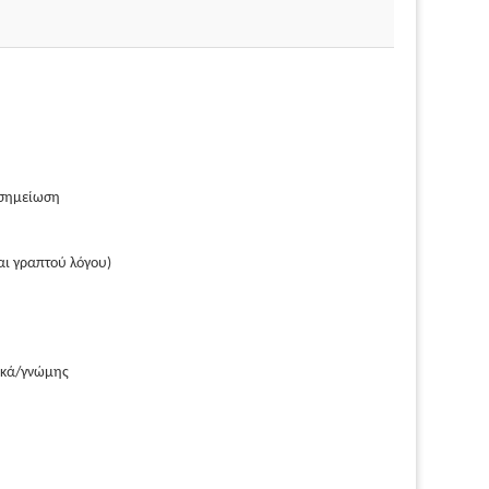
 σημείωση
αι γραπτού λόγου)
ικά/γνώμης