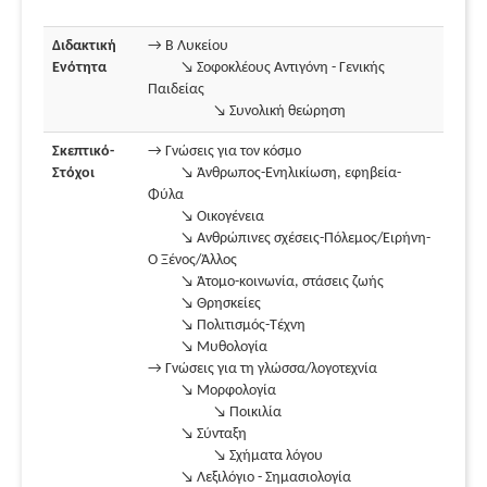
Διδακτική
→ Β Λυκείου
Ενότητα
↘ Σοφοκλέους Αντιγόνη - Γενικής
Παιδείας
↘ Συνολική θεώρηση
Σκεπτικό-
→ Γνώσεις για τον κόσμο
Στόχοι
↘ Άνθρωπος-Ενηλικίωση, εφηβεία-
Φύλα
↘ Οικογένεια
↘ Ανθρώπινες σχέσεις-Πόλεμος/Ειρήνη-
Ο Ξένος/Άλλος
↘ Άτομο-κοινωνία, στάσεις ζωής
↘ Θρησκείες
↘ Πολιτισμός-Τέχνη
↘ Μυθολογία
→ Γνώσεις για τη γλώσσα/λογοτεχνία
↘ Μορφολογία
↘ Ποικιλία
↘ Σύνταξη
↘ Σχήματα λόγου
↘ Λεξιλόγιο - Σημασιολογία