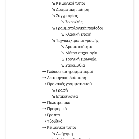
↘ Κειμενικοί τύποι
↘ Δραματική ποίηση
↘ Συγγραφέας
↘ Σοφοκλής
↘ Γραμματολογικές περίοδοι
↘ Κλασική εποχή
↘ Τεχνικές/τρόποι γραφής
↘ Δραματικότητα
↘ Μέτρο-στιχουργία
↘ Τραγική ειρωνεία
↘ Στιχομυθία
→ Γλώσσα και γραμματισμοί
→ Λειτουργική διάσταση
→ Πρακτικές γραμματισμού
↘ Γραφή
↘ Επικοινωνία
→ Πολυτροπικό
→ Προφορικό
→ Γραπτό
→ Υβριδικό
→ Κειμενικοί τύποι
↘ Αφήγηση