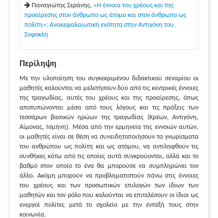
Παναγιώτης Σεράνης,
«Η έννοια του χρέους και της
προαίρεσης στον άνθρωπο ως άτομο και στον άνθρωπο ως
πολίτη»: Ανακεφαλαιωτική ενότητα στην Αντιγόνη του
Σοφοκλή
Περίληψη
Με την υλοποίηση του συγκεκριμένου διδακτικού σεναρίου οι
μαθητές καλούνται να μελετήσουν δύο από τις κεντρικές έννοιες
της τραγωδίας, αυτές του χρέους και της προαίρεσης, όπως
αποτυπώνονται μέσα από τους λόγους και τις πράξεις των
τεσσάρων βασικών ηρώων της τραγωδίας (Κρέων, Αντιγόνη,
Αίμονας, Ισμήνη). Μέσα από την ερμηνεία της εννοιών αυτών,
οι μαθητές είναι σε θέση να συνειδητοποιήσουν τα γνωρίσματα
του ανθρώπου ως πολίτη και ως ατόμου, να αντιληφθούν τις
συνθήκες κάτω από τις οποίες αυτά συγκρούονται, αλλά και το
βαθμό στον οποίο το ένα θα μπορούσε να συμπληρώνει τον
άλλο. Ακόμη μπορούν να προβληματιστούν πάνω στις έννοιες
του χρέους και των προσωπικών επιλογών των ίδιων των
μαθητών και τον ρόλο που καλούνται να επιτελέσουν οι ίδιοι ως
ενεργοί πολίτες μετά το σχολείο με την ένταξή τους στην
κοινωνία.