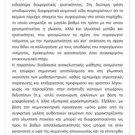
ειδικότερα διαφορετικές τροπικότητες. Στη δεύτερη φάση
αποδομώντας διαφορετικά κειμενικά είδη συμπεραίνουν ότι το
κείμενο περιέχει στοιχεία του συγκειμένου στο οποίο παρήχθη,
το οποίο επηρεάζει σε μεγάλο βαθμό τον τρόπο με τον οποίο
χρησιμοποιείται η γλώσσα, αλλά και γλωσσικά μοτίβα και
τροπικότητες που φανερώνουν τη σχέση του παραγωγού
νοήματος με την πραγματικότητα και κατ’ επέκταση τη σχέση
που θέλει να καλλιεργήσει με τους αποδέκτες του παραγόμενου
νοήματος, προκειμένου να ικανοποιήσει έναν συγκεκριμένο
επικοινωνιακό στόχο.
Η παραπάνω διαδικασία ανακαλυπτικής μάθησης αναμένεται
να επιφέρει σημαντικά αποτελέσματα και στη γλωσσική
ικανότητα των μαθητών/τριών, καθώς εμπεριέχει στρατηγικές
παραγωγής και επεξεργασίας προφορικού και γραπτού λόγου,
χωρίς να περιορίζεται στην ανάπτυξη κάποιων επιμέρους
δεξιοτήτων (π.χ. απλή αναγνώριση εγκλίσεων με βάση τα
μορφολογικά ή άλλα εξωτερικά χαρακτηριστικά). Εξάλλου, με
βάση την κειμενοκεντρική προσέγγιση «μόνο μέσα από τη
συγκριτική μελέτη αυθεντικών κειμένων που χαρακτηρίζονται
από γλωσσική ποικιλία και μπορεί να διαφοροποιούνται ως
προς το βαθμό αποτελεσματικότητάς τους μπορεί να γίνει
κατανοητή η υφή της κειμενικής επικοινωνίας και να επιτευχθεί