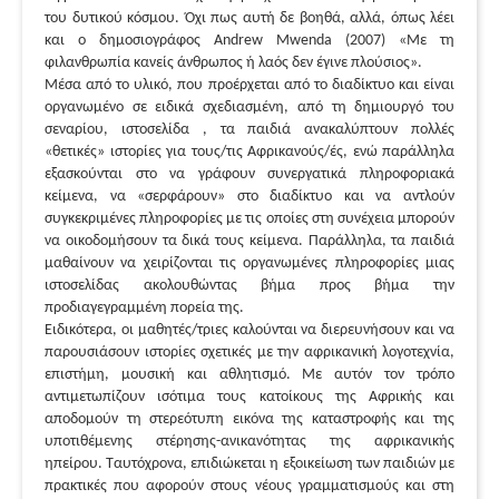
του δυτικού κόσμου. Όχι πως αυτή δε βοηθά, αλλά, όπως λέει
και ο δημοσιογράφος Andrew Mwenda (2007) «Με τη
φιλανθρωπία κανείς άνθρωπος ή λαός δεν έγινε πλούσιος».
Μέσα από το υλικό, που προέρχεται από το διαδίκτυο και είναι
οργανωμένο σε ειδικά σχεδιασμένη, από τη δημιουργό του
σεναρίου, ιστοσελίδα , τα παιδιά ανακαλύπτουν πολλές
«θετικές» ιστορίες για τους/τις Αφρικανούς/ές, ενώ παράλληλα
εξασκούνται στο να γράφουν συνεργατικά πληροφοριακά
κείμενα, να «σερφάρουν» στο διαδίκτυο και να αντλούν
συγκεκριμένες πληροφορίες με τις οποίες στη συνέχεια μπορούν
να οικοδομήσουν τα δικά τους κείμενα. Παράλληλα, τα παιδιά
μαθαίνουν να χειρίζονται τις οργανωμένες πληροφορίες μιας
ιστοσελίδας ακολουθώντας βήμα προς βήμα την
προδιαγεγραμμένη πορεία της.
Ειδικότερα, οι μαθητές/τριες καλούνται να διερευνήσουν και να
παρουσιάσουν ιστορίες σχετικές με την αφρικανική λογοτεχνία,
επιστήμη, μουσική και αθλητισμό. Με αυτόν τον τρόπο
αντιμετωπίζουν ισότιμα τους κατοίκους της Αφρικής και
αποδομούν τη στερεότυπη εικόνα της καταστροφής και της
υποτιθέμενης στέρησης-ανικανότητας της αφρικανικής
ηπείρου. Ταυτόχρονα, επιδιώκεται η εξοικείωση των παιδιών με
πρακτικές που αφορούν στους νέους γραμματισμούς και στη