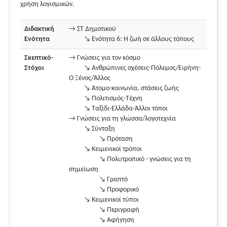
χρήση λογισμικών.
Διδακτική
→ ΣΤ Δημοτικού
Ενότητα
↘ Ενότητα 6: Η ζωή σε άλλους τόπους
Σκεπτικό-
→ Γνώσεις για τον κόσμο
Στόχοι
↘ Ανθρώπινες σχέσεις-Πόλεμος/Ειρήνη-
Ο Ξένος/Άλλος
↘ Άτομο-κοινωνία, στάσεις ζωής
↘ Πολιτισμός-Τέχνη
↘ Ταξίδι-Ελλάδα-Άλλοι τόποι
→ Γνώσεις για τη γλώσσα/λογοτεχνία
↘ Σύνταξη
↘ Πρόταση
↘ Κειμενικοί τρόποι
↘ Πολυτροπικό - γνώσεις για τη
σημείωση
↘ Γραπτό
↘ Προφορικό
↘ Κειμενικοί τύποι
↘ Περιγραφή
↘ Αφήγηση