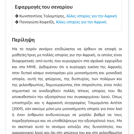
Εφαρμογές του σεναρίου
Κωνσταντίνος Ταλαμπίρης,
Άλλες ιστορίες για την Αφρική
Παναγιώτα Καφετζή,
Άλλες ιστορίες για την Αφρική
Περίληψη
Με το παρόν σενάριο επιδιώκεται να έρθουν σε επαφή οι
μαθητές/τριες με πολλές ιστορίες για την Αφρική, οι οποίες είναι
διαφορετικές από αυτές που κυριαρχούν στα σχολικά εγχειρίδια
και στα ΜΜΕ. Δεδομένου ότι η κυρίαρχη εικόνα της Αφρικής
στον δυτικό κόσμο αναπαράγει μία μονοσήμαντη και μοναδική
ιστορία, αυτή της φτώχειας, της δυστυχίας, των πολέμων και
της φιλανθρωπίας, δημιουργώντας έτσι στερεότυπα, είναι πολύ
σημαντικό να αναδειχθούν πολλές τέτοιες ιστορίες που θα
αποκαθιστούν την αξιοπρέπεια του συγκεκριμένου λαού. Όπως
υποστηρίζει και η Αφρικανή συγγραφέας Τσιμαμάντα Αντίτσι
(2009), εάν ακούμε μόνο μία μονοσήμαντη ιστορία για έναν λαό
ή έναν άνθρωπο κινδυνεύουμε σε μεγάλο βαθμό να τους
παρεξηγήσουμε και να υποθάλψουμε την αξιοπρέπειά τους. Με
το σκεπτικό αυτό το σενάριο εστιάζει στις δυνατότητες του
αφρικανικού λαού και όχι στη φτώχεια του και στη φιλανθρωπία