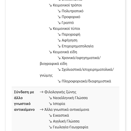
↘ Κειμενικοί τρόποι
↘ Πολυτροπικό
↘ Προφορικό
↘ Γραπτό
↘ Κειμενικοί τύποι
↘ Περιγραφή
↘ Αφήγηση
↘ Επιχειρηματολογία
↘ Κειμενικά είδη
↘ Χρονικά/αφηγηματικά/
βιογραφικά είδη
↘ Σχολιαστικά/επιχειρηματολικά/
γνώμης
↘ Πληροφοριακά/διαφημιστικά
Σύνδεση με
→ Φιλολογικής ζώνης
άλλο
↘ Νεοελληνική Γλώσσα
γνωστικό
↘ Ιστορία
αντικείμενο
→ Άλλα γνωστικά αντικείμενα
↘ Εικαστικά
↘ Αγγλική Γλώσσα
↘ Γεωλογία-Γεωγραφία