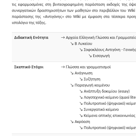
τις εφαρμοσμένες στη βιντεογραφημένη παράσταση εκδοχές της όψεως
συνεργατικών δραστηριοτήτων των μαθητών στο περιβάλλον του Wiki
παράστασης της «Αντιγόνης» στο Wiki με έμφαση στα τέσσερα προη
ιστολόγιο της τάξης.
Διδακτική Ενότητα
→ Αρχαία Ελληνική Γλώσσα και Γραμματεί
↘ Β Λυκείου
↘ Σοφοκλέους Αντιγόνη - Γενική
↘ Εισαγωγή
Σκεπτικό-Στόχοι
→ Γλώσσα και γραμματισμοί
↘ Ανάγνωση
↘ Συζήτηση
↘ Παραγωγή κειμένου
↘ Ανάπτυξη δοκιμίου (essay)
↘ Λογοτεχνικό κείμενο (quasi lite
↘ Πολυτροπικό (ψηφιακό) κείμε
↘ Συνεργατικό κείμενο
↘ Κείμενα οπτικής επικοινωνίας
↘ Ακρόαση
↘ Πολυτροπικό (ψηφιακό) κείμε