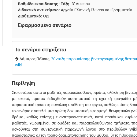
Βαθμίδα εκπαίδευσης - Τάξη
: Β' Λυκείου
Διδακτικό αντικείμενο
: Αρχαία Ελληνική Γλώσσα και Γραμματεία
Διαθεματικό
: Όχι
Εφαρμοσμένο σενάριο
Το σενάριο στηρίζεται
Λάμπρος Πόλκας,
Σύνταξη παρουσίασης βιντεογραφημένης θεατρικ
wiki
Περίληψη
Στο σενάριο αυτό οι μαθητές παρακολουθούν, πρώτα, ολόκληρη βιντε
με σκοπό, προτού διδαχθούν συστηματικά τη σχετική τραγωδία μέ
παραστατικό τρόπο τη συνολική υπόθεση του έργου, καθώς επίσης βασι
το σενάριο αποτελεί μια πρώτη δοκιμαστική εφαρμογή θεωρητικών γνώσ
δράμα, καθώς επίσης με αντιπροσωπευτικά, κατά ποσόν και κυρίως 
μαθητές, χωρισμένοι σε ομάδες και παρακολουθώντας τμήματα της
ασκούνται στη συνεργατική παραγωγή λόγου στο περιβάλλον Wiki
παράστασης: α) τον τρόπο δραματοποίησης του μύθου, β) το ήθος-χαρακ