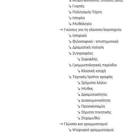
↘ Άτομο-κοινωνία, στάσεις ζωής
↘ Γιορτές
↘ Πολιτισμός-Τέχνη
↘ Ιστορία
↘ Μυθολογία
→ Γνώσεις για τη γλώσσα/λογοτεχνία
↘ Ιστορικά
↘ Φιλοσοφικά - επιστημονικά
↘ Δραματική ποίηση
↘ Συγγραφέας
↘ Σοφοκλής
↘ Γραμματολογικές περίοδοι
↘ Κλασική εποχή
↘ Τεχνικές/τρόποι γραφής
↘ Σχήματα λόγου
↘ Μύθος
↘ Δραματικότητα
↘ Διακειμενικότητα
↘ Προοικονομία
↘ Σήματα ποιητικής
↘ Στιχομυθία
→ Γλώσσα και γραμματισμοί
↘ Ψηφιακοί γραμματισμοί