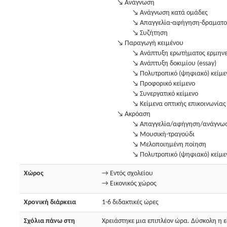
↘ Ανάγνωση
↘ Ανάγνωση κατά ομάδες
↘ Απαγγελία-αφήγηση-δραματ
↘ Συζήτηση
↘ Παραγωγή κειμένου
↘ Ανάπτυξη ερωτήματος ερμηνε
↘ Ανάπτυξη δοκιμίου (essay)
↘ Πολυτροπικό (ψηφιακό) κείμε
↘ Προφορικό κείμενο
↘ Συνεργατικό κείμενο
↘ Κείμενα οπτικής επικοινωνίας
↘ Ακρόαση
↘ Απαγγελία/αφήγηση/ανάγνω
↘ Μουσική-τραγούδι
↘ Μελοποιημένη ποίηση
↘ Πολυτροπικό (ψηφιακό) κείμε
Χώρος
→ Εντός σχολείου
→ Εικονικός χώρος
Χρονική διάρκεια
1-6 διδακτικές ώρες
Σχόλια πάνω στη
Χρειάστηκε μια επιπλέον ώρα. Δύσκολη η 