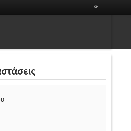
αστάσεις
ου