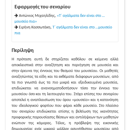
Εφαρμογές του σεναρίου
Αντώνιος Μιχαηλίδης,
«Τ᾿ αγάλματα δεν είναι στο …
μουσείο πια»
Ειρήνη Κασσωτάκη,
Τ᾿ αγάλματα δεν είναι στο …μουσείο
πια
Περίληψη
Η πρόταση αυτή δε στηρίζεται καθόλου σε κείμενα αλλά
αποκλειστικά στην αναζήτηση και περιήγηση σε μουσεία και
στην έρευνα της έννοιας του θεσμού του μουσείου. Οι μαθητές
αναζητώντας τα είδη και τα εκθέματα διάφορων μουσείων, από
τα πιο γνωστά έως τα πιο μικρά και εξειδικευμένα μουσεία,
επιδιώκεται να ανανοηματοδοτήσουν τόσο την έννοια του
μουσείου όσο και τη λειτουργία του. Στόχο επίσης του σεναρίου
αποτελεί η αναπλαισίωση του όρου «μουσείο» και η κατανόηση
του ιδεολογικού φορτίου που φέρει κάθε μουσείο. Στο πλαίσιο
του σεναρίου επιδιώκεται επίσης η βελτίωση της ικανότητας
προφορικής παρουσίασης θέσεων και αντιλήψεων των μαθητών
ενώπιον της κάμερας. Τέλος, η πρόβλεψη της εικονικής
δημιουργίας ενός μικρού μάλλον ασυνήθιστου μουσείου από