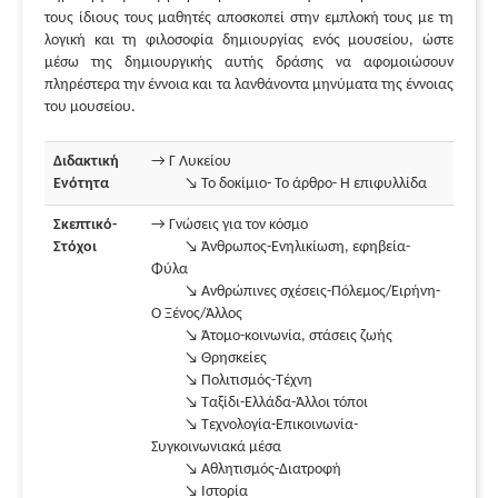
τους ίδιους τους μαθητές αποσκοπεί στην εμπλοκή τους με τη
λογική και τη φιλοσοφία δημιουργίας ενός μουσείου, ώστε
μέσω της δημιουργικής αυτής δράσης να αφομοιώσουν
πληρέστερα την έννοια και τα λανθάνοντα μηνύματα της έννοιας
του μουσείου.
Διδακτική
→ Γ Λυκείου
Ενότητα
↘ Το δοκίμιο- Το άρθρο- Η επιφυλλίδα
Σκεπτικό-
→ Γνώσεις για τον κόσμο
Στόχοι
↘ Άνθρωπος-Ενηλικίωση, εφηβεία-
Φύλα
↘ Ανθρώπινες σχέσεις-Πόλεμος/Ειρήνη-
Ο Ξένος/Άλλος
↘ Άτομο-κοινωνία, στάσεις ζωής
↘ Θρησκείες
↘ Πολιτισμός-Τέχνη
↘ Ταξίδι-Ελλάδα-Άλλοι τόποι
↘ Τεχνολογία-Επικοινωνία-
Συγκοινωνιακά μέσα
↘ Αθλητισμός-Διατροφή
↘ Ιστορία