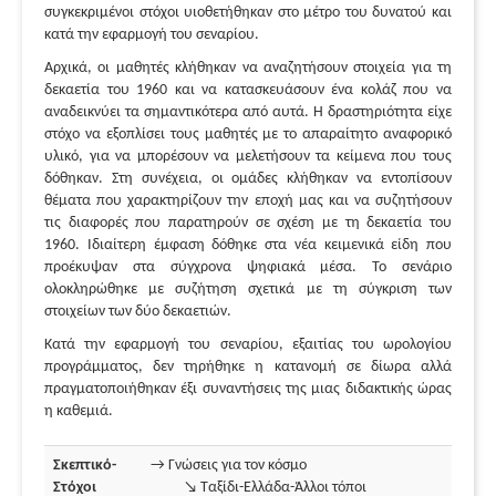
συγκεκριμένοι στόχοι υιοθετήθηκαν στο μέτρο του δυνατού και
κατά την εφαρμογή του σεναρίου.
Αρχικά, οι μαθητές κλήθηκαν να αναζητήσουν στοιχεία για τη
δεκαετία του 1960 και να κατασκευάσουν ένα κολάζ που να
αναδεικνύει τα σημαντικότερα από αυτά. Η δραστηριότητα είχε
στόχο να εξοπλίσει τους μαθητές με το απαραίτητο αναφορικό
υλικό, για να μπορέσουν να μελετήσουν τα κείμενα που τους
δόθηκαν. Στη συνέχεια, οι ομάδες κλήθηκαν να εντοπίσουν
θέματα που χαρακτηρίζουν την εποχή μας και να συζητήσουν
τις διαφορές που παρατηρούν σε σχέση με τη δεκαετία του
1960. Ιδιαίτερη έμφαση δόθηκε στα νέα κειμενικά είδη που
προέκυψαν στα σύγχρονα ψηφιακά μέσα. Το σενάριο
ολοκληρώθηκε με συζήτηση σχετικά με τη σύγκριση των
στοιχείων των δύο δεκαετιών.
Κατά την εφαρμογή του σεναρίου, εξαιτίας του ωρολογίου
προγράμματος, δεν τηρήθηκε η κατανομή σε δίωρα αλλά
πραγματοποιήθηκαν έξι συναντήσεις της μιας διδακτικής ώρας
η καθεμιά.
Σκεπτικό-
→ Γνώσεις για τον κόσμο
Στόχοι
↘ Ταξίδι-Ελλάδα-Άλλοι τόποι