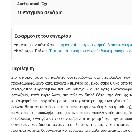
Διαθεματικό
: Όχι
Συνταγμένο σενάριο
Εφαρμογές του σεναρίου
Όλγα Τσαντσάνογλου,
Τιμή και ατίμωση του νεκρού: διακειμενική
Λάμπρος Πόλκας,
Τιμή και ατίμωση του νεκρού: διακειμενική προ
Περίληψη
Στο σενάριο αυτό οι μαθητές συνεργάζονται στο περιβάλλον τω
προδιαμορφωμένο κατά κανόνα κειμενικό και εικονιστικό υλικό από τ
συνεργατικά μικροκείμενα που δημιουργούν οι μαθητές εικονογραφο
εστιάζουν, κατά κύριο λόγο, στο πώς το διπλό θέμα, της έντιμης 
κυκλοφορεί σε προγενέστερα και μεταγενέστερα της «Αντιγόνης» “κ
διπλού θέματος (στο έπος και εν μέρει στην αρχαϊκή λυρική ποίηση)
καθώς και η πρόσληψή του (σε ενδεικτικές νεοελληνικές μεταφράσ
σοφόκλειας «Αντιγόνης» που αναφέρονται στην τιμή και την ατίμωσ
συγκρίσεις και διασταυρώσεις του θέματος της τιμής και ατίμωση
πραγματικότητα. Οι συνεργατικές εργασίες των μαθητών αναρτώνται στ