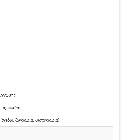
ά/γνώμης
ίας κειμένου
 (σχέδιο, ζωγραφιά, φωτογραφία)