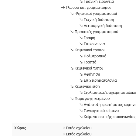
↘ Τραγική ειρωνεία
→ Γλώσσα και γραμματισμοί
↘ Ψηφιακοί γραμματισμοί
↘ Τεχνική διάσταση
↘ Λειτουργική διάσταση
↘ Πρακτικές γραμματισμού
↘ Γραφή
↘ Επικοινωνία
↘ Κειμενικοί τρόποι
↘ Πολυτροπικό
↘ Γραπτό
↘ Κειμενικοί τύποι
↘ Αφήγηση
↘ Επιχειρηματολογία
↘ Κειμενικά είδη
↘ Σχολιαστικά/επιχειρηματολικ
↘ Παραγωγή κειμένου
↘ Ανάπτυξη ερωτήματος ερμηνε
↘ Συνεργατικό κείμενο
↘ Κείμενα οπτικής επικοινωνίας
Χώρος
→ Εντός σχολείου
→ Εκτός σχολείου