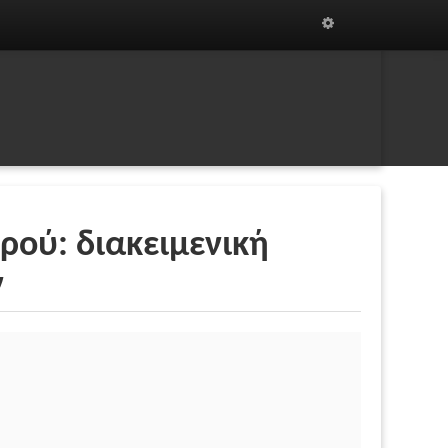
ρού: διακειμενική
ν