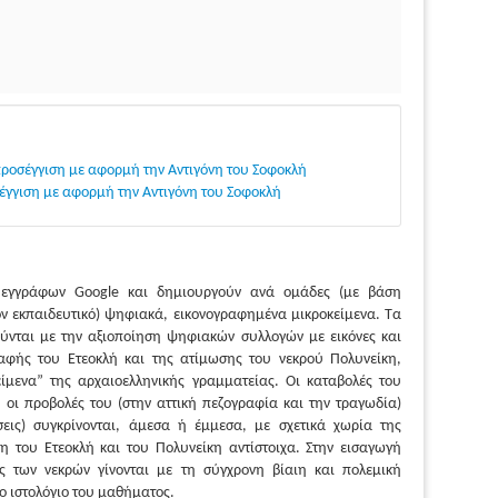
 προσέγγιση με αφορμή την Αντιγόνη του Σοφοκλή
σέγγιση με αφορμή την Αντιγόνη του Σοφοκλή
ν εγγράφων Google και δημιουργούν ανά ομάδες (με βάση
ον εκπαιδευτικό) ψηφιακά, εικονογραφημένα μικροκείμενα. Τα
ύνται με την αξιοποίηση ψηφιακών συλλογών με εικόνες και
ταφής του Ετεοκλή και της ατίμωσης του νεκρού Πολυνείκη,
είμενα” της αρχαιοελληνικής γραμματείας. Οι καταβολές του
, οι προβολές του (στην αττική πεζογραφία και την τραγωδία)
εις) συγκρίνονται, άμεσα ή έμμεσα, με σχετικά χωρία της
η του Ετεοκλή και του Πολυνείκη αντίστοιχα. Στην εισαγωγή
ς των νεκρών γίνονται με τη σύγχρονη βίαιη και πολεμική
ο ιστολόγιο του μαθήματος.