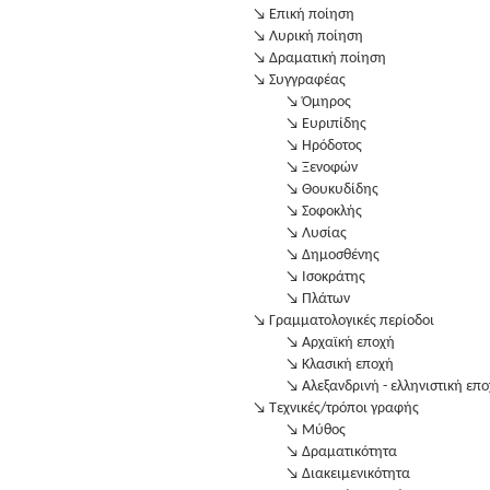
↘ Επική ποίηση
↘ Λυρική ποίηση
↘ Δραματική ποίηση
↘ Συγγραφέας
↘ Όμηρος
↘ Ευριπίδης
↘ Ηρόδοτος
↘ Ξενοφών
↘ Θουκυδίδης
↘ Σοφοκλής
↘ Λυσίας
↘ Δημοσθένης
↘ Ισοκράτης
↘ Πλάτων
↘ Γραμματολογικές περίοδοι
↘ Αρχαϊκή εποχή
↘ Κλασική εποχή
↘ Αλεξανδρινή - ελληνιστική επ
↘ Τεχνικές/τρόποι γραφής
↘ Μύθος
↘ Δραματικότητα
↘ Διακειμενικότητα