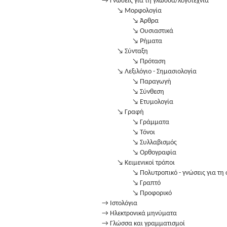
→ Γνώσεις για τη γλώσσα/λογοτεχνία
↘ Μορφολογία
↘ Άρθρα
↘ Ουσιαστικά
↘ Ρήματα
↘ Σύνταξη
↘ Πρόταση
↘ Λεξιλόγιο - Σημασιολογία
↘ Παραγωγή
↘ Σύνθεση
↘ Ετυμολογία
↘ Γραφή
↘ Γράμματα
↘ Τόνοι
↘ Συλλαβισμός
↘ Ορθογραφία
↘ Κειμενικοί τρόποι
↘ Πολυτροπικό - γνώσεις για τη
↘ Γραπτό
↘ Προφορικό
→ Ιστολόγια
→ Ηλεκτρονικά μηνύματα
→ Γλώσσα και γραμματισμοί