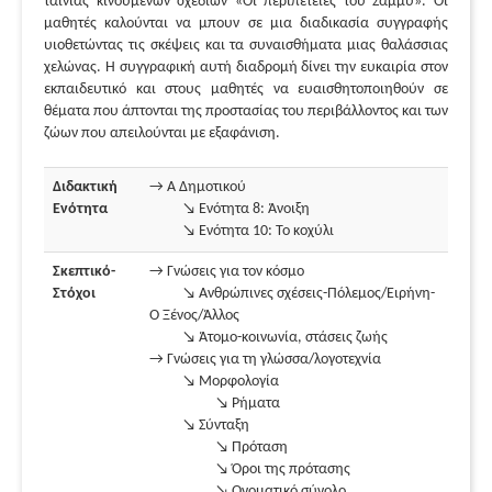
ταινίας κινουμένων σχεδίων «Οι περιπέτειες του Σάμμυ». Οι
μαθητές καλούνται να μπουν σε μια διαδικασία συγγραφής
υιοθετώντας τις σκέψεις και τα συναισθήματα μιας θαλάσσιας
χελώνας. Η συγγραφική αυτή διαδρομή δίνει την ευκαιρία στον
εκπαιδευτικό και στους μαθητές να ευαισθητοποιηθούν σε
θέματα που άπτονται της προστασίας του περιβάλλοντος και των
ζώων που απειλούνται με εξαφάνιση.
Διδακτική
→ Α Δημοτικού
Ενότητα
↘ Ενότητα 8: Άνοιξη
↘ Ενότητα 10: Το κοχύλι
Σκεπτικό-
→ Γνώσεις για τον κόσμο
Στόχοι
↘ Ανθρώπινες σχέσεις-Πόλεμος/Ειρήνη-
Ο Ξένος/Άλλος
↘ Άτομο-κοινωνία, στάσεις ζωής
→ Γνώσεις για τη γλώσσα/λογοτεχνία
↘ Μορφολογία
↘ Ρήματα
↘ Σύνταξη
↘ Πρόταση
↘ Όροι της πρότασης
↘ Ονοματικό σύνολο