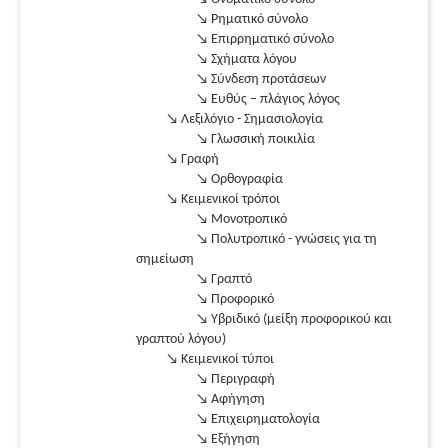
↘ Ρηματικό σύνολο
↘ Επιρρηματικό σύνολο
↘ Σχήματα λόγου
↘ Σύνδεση προτάσεων
↘ Ευθύς – πλάγιος λόγος
↘ Λεξιλόγιο - Σημασιολογία
↘ Γλωσσική ποικιλία
↘ Γραφή
↘ Ορθογραφία
↘ Κειμενικοί τρόποι
↘ Μονοτροπικό
↘ Πολυτροπικό - γνώσεις για τη
σημείωση
↘ Γραπτό
↘ Προφορικό
↘ Υβριδικό (μείξη προφορικού και
γραπτού λόγου)
↘ Κειμενικοί τύποι
↘ Περιγραφή
↘ Αφήγηση
↘ Επιχειρηματολογία
↘ Εξήγηση