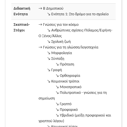
Διδακτική
→ Β Δημοτικού
Ενότητα
↘ Ενότητα 1: Στο δρόμο για το σχολείο
Σκεπτικό-
→ Γνώσεις για τον κόσμο
Στόχοι
↘ Ανθρώπινες σχέσεις-Πόλεμος/Ειρήνη-
Ο Ξένος/Άλλος
↘ Σχολική ζωή
→ Γνώσεις για τη γλώσσα/λογοτεχνία
↘ Μορφολογία
↘ Σύνταξη
↘ Πρόταση
↘ Γραφή
↘ Ορθογραφία
↘ Κειμενικοί τρόποι
↘ Μονοτροπικό
↘ Πολυτροπικό - γνώσεις για τη
σημείωση
↘ Γραπτό
↘ Προφορικό
↘ Υβριδικό (μείξη προφορικού και
γραπτού λόγου)
↘ Κειμενικοί τύποι