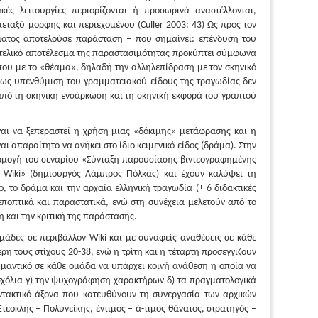
ιακές λειτουργίες περιορίζονται ή προσωρινά αναστέλλονται,
εταξύ μορφής και περιεχομένου (Culler 2003: 43) Ως προς τον
ματος αποτελούσε παράσταση – που σημαίνει: επένδυση του
Το τελικό αποτέλεσμα της παραστασιμότητας προκύπτει σύμφωνα
ου με το «θέαμα», δηλαδή την αλληλεπίδραση με τον σκηνικό
ει ως υπενθύμιση του γραμματειακού είδους της τραγωδίας δεν
 από τη σκηνική ενσάρκωση και τη σκηνική εκφορά του γραπτού
ναι να ξεπεραστεί η χρήση μιας «δόκιμης» μετάφρασης και η
ι απαραίτητο να ανήκει στο ίδιο κειμενικό είδος (δράμα). Στην
ρμογή του σεναρίου «Σύνταξη παρουσίασης βιντεογραφημένης
 Wiki» (δημιουργός Λάμπρος Πόλκας) και έχουν καλύψει τη
ο, το δράμα και την αρχαία ελληνική τραγωδία (± 6 διδακτικές
εποπτικά και παραστατικά, ενώ στη συνέχεια μελετούν από το
 και την κριτική της παράστασης.
μάδες σε περιβάλλον Wiki και με συναφείς αναθέσεις σε κάθε
ρη τους στίχους 20-38, ενώ η τρίτη και η τέταρτη προσεγγίζουν
 σημαντικό σε κάθε ομάδα να υπάρχει κοινή ανάθεση η οποία να
 σχόλια γ) την ψυχογράφηση χαρακτήρων δ) τα πραγματολογικά
ντακτικό άξονα που κατευθύνουν τη συνεργασία των αρχικών
εοκλής – Πολυνείκης, έντιμος – ά-τιμος θάνατος, στρατηγός –