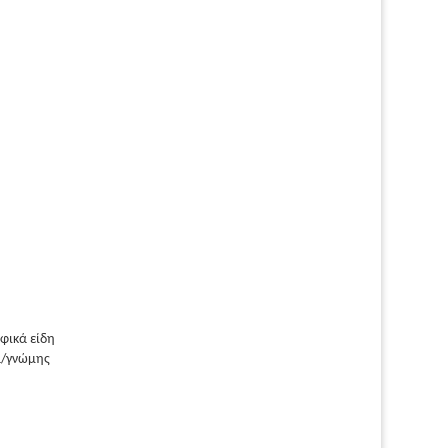
φικά είδη
ά/γνώμης