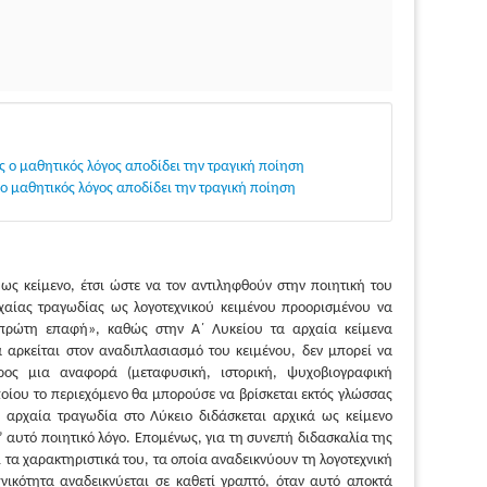
ο μαθητικός λόγος αποδίδει την τραγική ποίηση
 μαθητικός λόγος αποδίδει την τραγική ποίηση
ως κείμενο, έτσι ώστε να τον αντιληφθούν στην ποιητική του
αίας τραγωδίας ως λογοτεχνικού κειμένου προορισμένου να
«πρώτη επαφή», καθώς στην Α΄ Λυκείου τα αρχαία κείμενα
 αρκείται στον αναδιπλασιασμό του κειμένου, δεν μπορεί να
ρος μια αναφορά (μεταφυσική, ιστορική, ψυχοβιογραφική
οποίου το περιεχόμενο θα μπορούσε να βρίσκεται εκτός γλώσσας
 Η αρχαία τραγωδία στο Λύκειο διδάσκεται αρχικά ως κείμενο
’ αυτό ποιητικό λόγο. Επομένως, για τη συνεπή διδασκαλία της
 τα χαρακτηριστικά του, τα οποία αναδεικνύουν τη λογοτεχνική
ικότητα αναδεικνύεται σε καθετί γραπτό, όταν αυτό αποκτά