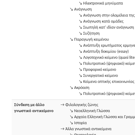
↘ Ηλεκτρονικά μηνύματα
↘ Ανάγνωση
↘ Ανάγνωση στην ολομέλεια της
↘ Ανάγνωση κατά ομάδες
↘ Σιωπηλή κατ' ιδίαν ανάγνωση
↘ Συζήτηση
↘ Παραγωγή κειμένου
↘ Ανάπτυξη ερωτήματος ερμηνε
↘ Ανάπτυξη δοκιμίου (essay)
↘ Λογοτεχνικό κείμενο (quasi lite
↘ Πολυτροπικό (ψηφιακό) κείμε
↘ Προφορικό κείμενο
↘ Συνεργατικό κείμενο
↘ Κείμενα οπτικής επικοινωνίας
↘ Ακρόαση
↘ Πολυτροπικό (ψηφιακό) κείμε
Σύνδεση με άλλο
→ Φιλολογικής ζώνης
γνωστικό αντικείμενο
↘ Νεοελληνική Γλώσσα
↘ Αρχαία Ελληνική Γλώσσα και Γραμμ
↘ Ιστορία
→ Άλλα γνωστικά αντικείμενα