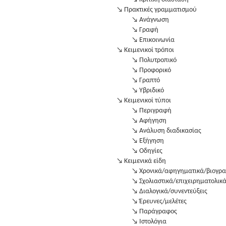
↘ Πρακτικές γραμματισμού
↘ Ανάγνωση
↘ Γραφή
↘ Επικοινωνία
↘ Κειμενικοί τρόποι
↘ Πολυτροπικό
↘ Προφορικό
↘ Γραπτό
↘ Υβριδικό
↘ Κειμενικοί τύποι
↘ Περιγραφή
↘ Αφήγηση
↘ Ανάλυση διαδικασίας
↘ Εξήγηση
↘ Οδηγίες
↘ Κειμενικά είδη
↘ Χρονικά/αφηγηματικά/βιογρα
↘ Σχολιαστικά/επιχειρηματολικ
↘ Διαλογικά/συνεντεύξεις
↘ Έρευνες/μελέτες
↘ Παράγραφος
↘ Ιστολόγια