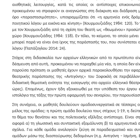
αισθητικές λειτουργίες, κατά τις οποίες οι αντίστοιχες επικοινων
προκειμένου να στραφούν οι αναγνώστες στη διάκριση και διάδραση μ
όρο «παραστασιμότητα», υπογραμμίζεται ότι «η ερμηνεία ενός δρά
ποιητικού λόγου με εικόνα και κίνηση» (Χουρμουζιάδης 1984: 120). 
με τον Χουρμουζιάδη από τη σχέση του θεατή ως «θεωμένου» προσώπ
χώρο (Χουρμουζιάδης 1984: 118). Εν τέλει, το κείμενο, το οποίο μέν
μπορεί παρά να είναι ένα ίχνος της παράστασής του, που συνίσταται
λόγου (Παπάζογλου 2014: 24).
Στόχος στη διδασκαλία των αρχαίων ελληνικών από το πρωτότυπο εί
δέσμευση από αυτή, προκειμένου να παραχθεί μία νέα, η οποία δεν είνα
παρούσα πρόταση οι μαθητές έχουν αρχικά παρακολουθήσει την εφα
θεατρικής παράστασης της «Αντιγόνης» του Σοφοκλή σε περιβάλλον
διδακτική θεματική ενότητα της εισαγωγής στο αρχαίο ελληνικό θέατρ
ώρες). Επομένως, έχουν ήδη εξοικειωθεί με την υπόθεση του έργου 
ιστολόγιο της τάξης την πρώτη εφαρμογή του σεναρίου, την παρουσίαση
Στη συνέχεια, οι μαθητές δουλεύουν ομαδοσυνεργατικά σε τέσσερις ο
μέλος της ομάδας: η πρώτη ομάδα δουλεύει τους στίχους 1-19, η δεύτε
το θέμα του θανάτου και της πολιτειακής εξέλιξης αντίστοιχα. Είναι
αφορά α) τη γλωσσική και συντακτική εξομάλυνση β) τα ερμηνευτικά
σχόλια. Για κάθε ομάδα αναλογούν ζεύγη σε παραδειγματικό και συ
ομάδων μέσω της διασταύρωσης δεδομένων (π.χ. Αντιγόνη – Ισμήνη, Ετ