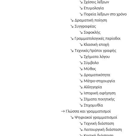
↘ Σχέσεις λέξεων
↘ Ετυμολογία
↘ Πορεία λέξεων στο χρόνο
↘ Δραματική ποίηση
↘ Συγγραφέας
↘ Σοφοκλής
↘ Γραμματολογικές περίοδοι
↘ Κλασική εποχή
↘ Τεχνικές/τρόποι γραφής
↘ Σχήματα λόγου
↘ Σύμβολο
↘ Μύθος
↘ Δραματικότητα
↘ Μέτρο-στιχουργία
↘ Αλληγορία
↘ Ιστορική αφήγηση
↘ Σήματα ποιητικής
↘ Στιχομυθία
→ Γλώσσα και γραμματισμοί
↘ Ψηφιακοί γραμματισμοί
↘ Τεχνική διάσταση
↘ Λειτουργική διάσταση
↘ Κριτική διάσταση