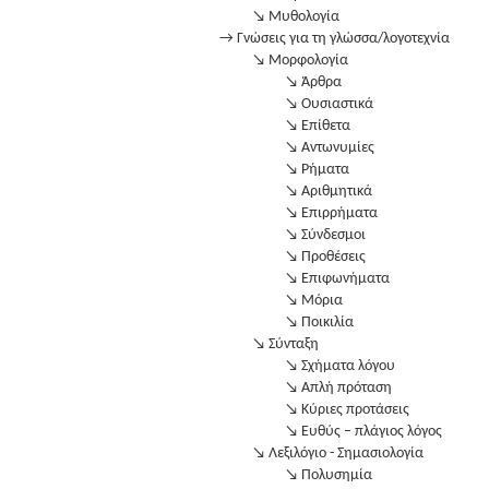
↘ Μυθολογία
→ Γνώσεις για τη γλώσσα/λογοτεχνία
↘ Μορφολογία
↘ Άρθρα
↘ Ουσιαστικά
↘ Επίθετα
↘ Αντωνυμίες
↘ Ρήματα
↘ Αριθμητικά
↘ Επιρρήματα
↘ Σύνδεσμοι
↘ Προθέσεις
↘ Επιφωνήματα
↘ Μόρια
↘ Ποικιλία
↘ Σύνταξη
↘ Σχήματα λόγου
↘ Απλή πρόταση
↘ Κύριες προτάσεις
↘ Ευθύς – πλάγιος λόγος
↘ Λεξιλόγιο - Σημασιολογία
↘ Πολυσημία