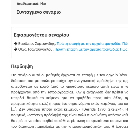
Διαθεματικό
: Ναι
Συνταγμένο σενάριο
Εφαρμογές του σεναρίου
Βασίλειος Συμεωνίδης,
Πρώτη επαφή με την αρχαία τραγωδία: Πώς 
Όλγα Τσαντσάνογλου,
Πρώτη επαφή με την αρχαία τραγωδία: Πώς ο
Περίληψη
Στο σενάριο αυτό οι μαθητές έρχονται σε επαφή με τον αρχαίο λόγο 
διάσταση και με απώτερο στόχο την αναγνωστική πρόσληψη της αρχ
απευθύνεται σε κοινό (από το πρωτότυπο κείμενο αυτή είναι η 
προέρχονται από την ιστοριογραφία). «Αν η ανάγνωση δεν πρέπει να
υπερβεί θεμιτά το κείμενο, για να τραβήξει προς κάτι άλλο, π
πραγματικότητα κ.τ.λ.) ή προς ένα σημαινόμενο εκτός κειμένου, του 
[…]. Δεν υπάρχει τίποτα εκτός κειμένου» (Derrida 1990: 272-274).
ποιητικό, ωστόσο η πρόσληψή της είναι πολύ πιο σύνθετη από τον καθ
θα πρέπει να αξιοποιηθεί σε κάθε περίπτωση το πρωτότυπο κείμενο και
του διάσταση παράλληλα με την «παραστασιμότητά» του. Η λογοτεχν