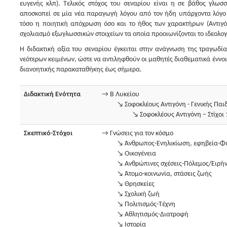
ευγενής κλπ). Τελικός στόχος του σεναρίου είναι η σε βάθος γλω
αποσκοπεί σε μία νέα παραγωγή λόγου από τον ήδη υπάρχοντα λόγο μ
τόσο η ποιητική απόχρωση όσο και το ήθος των χαρακτήρων (Αντιγό
σχολιασμό εξωγλωσσικών στοιχείων τα οποία προοιωνίζονται το ιδεολογ
Η διδακτική αξία του σεναρίου έγκειται στην ανάγνωση της τραγω
νεότερων κειμένων, ώστε να αντιληφθούν οι μαθητές διαθεματικά έννο
διανοητικής παρακαταθήκης έως σήμερα.
Διδακτική Ενότητα
→ Β Λυκείου
↘ Σοφοκλέους Αντιγόνη - Γενικής Παι
↘ Σοφοκλέους Αντιγόνη – Στίχοι
Σκεπτικό-Στόχοι
→ Γνώσεις για τον κόσμο
↘ Άνθρωπος-Ενηλικίωση, εφηβεία-Φ
↘ Οικογένεια
↘ Ανθρώπινες σχέσεις-Πόλεμος/Ειρήν
↘ Άτομο-κοινωνία, στάσεις ζωής
↘ Θρησκείες
↘ Σχολική ζωή
↘ Πολιτισμός-Τέχνη
↘ Αθλητισμός-Διατροφή
↘ Ιστορία