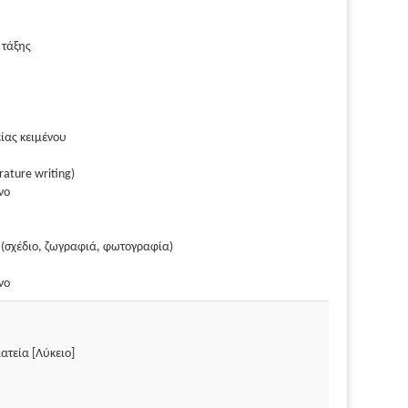
 τάξης
ίας κειμένου
rature writing)
νο
 (σχέδιο, ζωγραφιά, φωτογραφία)
νο
ατεία [Λύκειο]