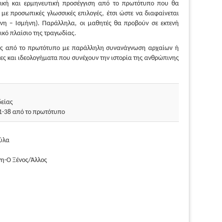
σσική και ερμηνευτική προσέγγιση από το πρωτότυπο που θα
ε προσωπικές γλωσσικές επιλογές, έτσι ώστε να διαφαίνεται
νη – Ισμήνη). Παράλληλα, οι μαθητές θα προβούν σε εκτενή
ικό πλαίσιο της τραγωδίας.
δίας από το πρωτότυπο με παράλληλη συνανάγνωση αρχαίων ή
ιες και ιδεολογήματα που συνέχουν την ιστορία της ανθρώπινης
δείας
 1-38 από το πρωτότυπο
ύλα
η-Ο Ξένος/Άλλος