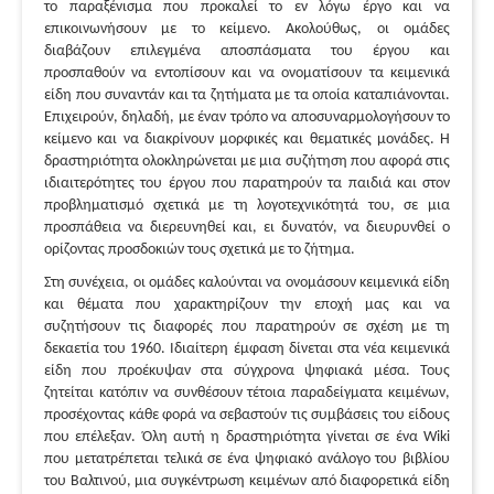
το παραξένισμα που προκαλεί το εν λόγω έργο και να
επικοινωνήσουν με το κείμενο. Ακολούθως, οι ομάδες
διαβάζουν επιλεγμένα αποσπάσματα του έργου και
προσπαθούν να εντοπίσουν και να ονοματίσουν τα κειμενικά
είδη που συναντάν και τα ζητήματα με τα οποία καταπιάνονται.
Επιχειρούν, δηλαδή, με έναν τρόπο να αποσυναρμολογήσουν το
κείμενο και να διακρίνουν μορφικές και θεματικές μονάδες. Η
δραστηριότητα ολοκληρώνεται με μια συζήτηση που αφορά στις
ιδιαιτερότητες του έργου που παρατηρούν τα παιδιά και στον
προβληματισμό σχετικά με τη λογοτεχνικότητά του, σε μια
προσπάθεια να διερευνηθεί και, ει δυνατόν, να διευρυνθεί ο
ορίζοντας προσδοκιών τους σχετικά με το ζήτημα.
Στη συνέχεια, οι ομάδες καλούνται να ονομάσουν κειμενικά είδη
και θέματα που χαρακτηρίζουν την εποχή μας και να
συζητήσουν τις διαφορές που παρατηρούν σε σχέση με τη
δεκαετία του 1960. Ιδιαίτερη έμφαση δίνεται στα νέα κειμενικά
είδη που προέκυψαν στα σύγχρονα ψηφιακά μέσα. Τους
ζητείται κατόπιν να συνθέσουν τέτοια παραδείγματα κειμένων,
προσέχοντας κάθε φορά να σεβαστούν τις συμβάσεις του είδους
που επέλεξαν. Όλη αυτή η δραστηριότητα γίνεται σε ένα Wiki
που μετατρέπεται τελικά σε ένα ψηφιακό ανάλογο του βιβλίου
του Βαλτινού, μια συγκέντρωση κειμένων από διαφορετικά είδη