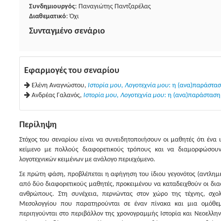
Συνδημιουργός
: Παναγιώτης Παντζαρέλας
Διαθεματικό
: Όχι
Συνταγμένο σενάριο
Εφαρμογές του σεναρίου
Ελένη Αναγνώστου,
Ιστορία μου, Λογοτεχνία μου
: η (ανα)παράστασ
Ανδρέας Γαλανός,
Ιστορία μου, Λογοτεχνία μου
: η (ανα)παράσταση 
Περίληψη
Στόχος του σεναρίου είναι να συνειδητοποιήσουν οι μαθητές ότι ένα 
κείμενο με πολλούς διαφορετικούς τρόπους και να διαμορφώσου
λογοτεχνικών κειμένων με ανάλογο περιεχόμενο.
Σε πρώτη φάση, προβλέπεται η αφήγηση του ίδιου γεγονότος (αντλημ
από δύο διαφορετικούς μαθητές, προκειμένου να καταδειχθούν οι δι
ανθρώπους. Στη συνέχεια, περνώντας στον χώρο της τέχνης, σχο
Μεσολογγίου που παρατηρούνται σε έναν πίνακα και μια ομόθε
περιηγούνται στο περιβάλλον της χρονογραμμής Ιστορία και Νεοελλη