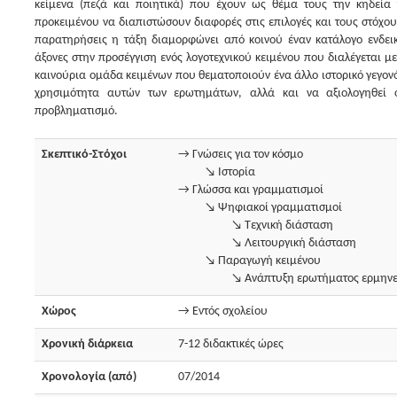
κείμενα (πεζά και ποιητικά) που έχουν ως θέμα τους την κηδεία
προκειμένου να διαπιστώσουν διαφορές στις επιλογές και τους στόχου
παρατηρήσεις η τάξη διαμορφώνει από κοινού έναν κατάλογο ενδει
άξονες στην προσέγγιση ενός λογοτεχνικού κειμένου που διαλέγεται μ
καινούρια ομάδα κειμένων που θεματοποιούν ένα άλλο ιστορικό γεγον
χρησιμότητα αυτών των ερωτημάτων, αλλά και να αξιολογηθεί 
προβληματισμό.
Σκεπτικό-Στόχοι
→ Γνώσεις για τον κόσμο
↘ Ιστορία
→ Γλώσσα και γραμματισμοί
↘ Ψηφιακοί γραμματισμοί
↘ Τεχνική διάσταση
↘ Λειτουργική διάσταση
↘ Παραγωγή κειμένου
↘ Ανάπτυξη ερωτήματος ερμηνε
Χώρος
→ Εντός σχολείου
Χρονική διάρκεια
7-12 διδακτικές ώρες
Χρονολογία (από)
07/2014