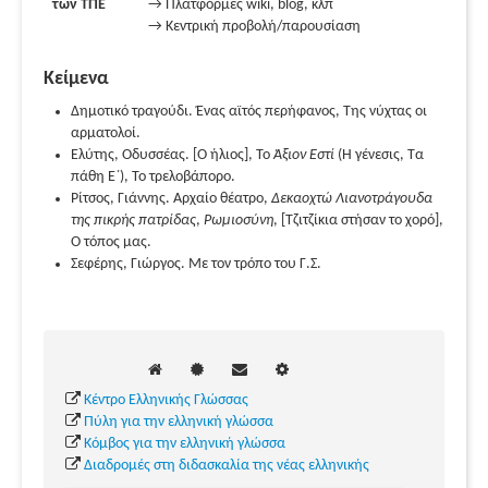
των ΤΠΕ
→ Πλατφόρμες wiki, blog, κλπ
→ Κεντρική προβολή/παρουσίαση
Κείμενα
Δημοτικό τραγούδι. Ένας αϊτός περήφανος, Της νύχτας οι
αρματολοί.
Ελύτης, Οδυσσέας. [Ο ήλιος], Το
Άξιον Εστί
(Η γένεσις, Τα
πάθη Ε΄), Το τρελοβάπορο.
Ρίτσος, Γιάννης. Αρχαίο θέατρο,
Δεκαοχτώ Λιανοτράγουδα
της πικρής πατρίδας
,
Ρωμιοσύνη
, [Τζιτζίκια στήσαν το χορό],
Ο τόπος μας.
Σεφέρης, Γιώργος. Με τον τρόπο του Γ.Σ.
Κέντρο Ελληνικής Γλώσσας
Πύλη για την ελληνική γλώσσα
Κόμβος για την ελληνική γλώσσα
Διαδρομές στη διδασκαλία της νέας ελληνικής