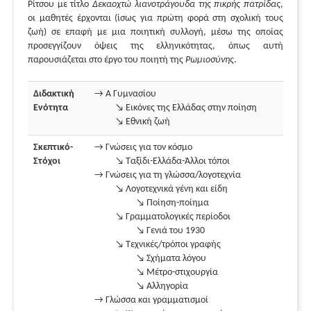
Ρίτσου με τίτλο
Δεκαοχτώ λιανοτράγουδα της πικρής πατρίδας
,
οι μαθητές έρχονται (ίσως για πρώτη φορά στη σχολική τους
ζωή) σε επαφή με μια ποιητική συλλογή, μέσω της οποίας
προσεγγίζουν όψεις της ελληνικότητας, όπως αυτή
παρουσιάζεται στο έργο του ποιητή της
Ρωμιοσύνης
.
Διδακτική
→ Α Γυμνασίου
Ενότητα
↘ Εικόνες της Ελλάδας στην ποίηση
↘ Εθνική ζωή
Σκεπτικό-
→ Γνώσεις για τον κόσμο
Στόχοι
↘ Ταξίδι-Ελλάδα-Άλλοι τόποι
→ Γνώσεις για τη γλώσσα/λογοτεχνία
↘ Λογοτεχνικά γένη και είδη
↘ Ποίηση-ποίημα
↘ Γραμματολογικές περίοδοι
↘ Γενιά του 1930
↘ Τεχνικές/τρόποι γραφής
↘ Σχήματα λόγου
↘ Μέτρο-στιχουργία
↘ Αλληγορία
→ Γλώσσα και γραμματισμοί