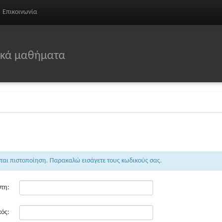
Επικοινωνία
σικά μαθήματα
εται πιστοποίηση. Παρακαλώ εισάγετε τους κωδικούς σας.
τη:
ός: