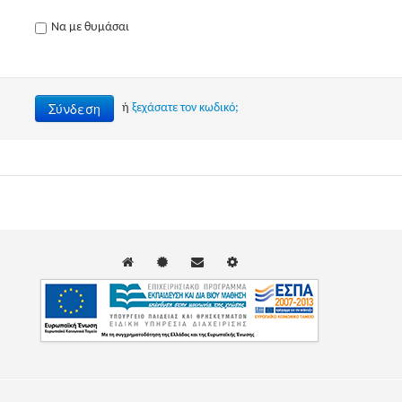
Να με θυμάσαι
Σύνδεση
ή
ξεχάσατε τον κωδικό;