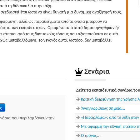
από τη διδασκαλία στην τάξη.
 σχεδιαστεί έτσι ώστε να είναι δυνατή μια δυναμική αναζήτησή τους.
 εφαρμογή, αλλά ως παραδείγματα από τα οποία μπορούν να
ικότητα των εκπαιδευτικών. Ορισμένα από αυτά δημιουργήθηκαν ή/
α κάποιοι από τους δικτυακούς τόπους που αξιοποιούνται σε αυτά
εχώς μεταβαλλόμενη. Το γεγονός αυτό, ωστόσο, δεν μεταβάλλει
Σενάρια
Δείτε τα εκπαιδευτικά σενάρια το
Κριτική διερεύνηση της χρήσης λ
ς
’Αναγνωρίσεως σημεῖα...
«Παραρλάμα»: από τη λέξη στην ε
ενάρια που περιλαμβάνουν την
Με αφορμή την εθνική επέτειο τ
Ο τρύγος...