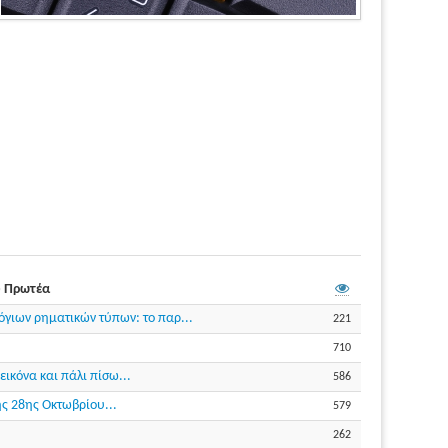
υ Πρωτέα
όγιων ρηματικών τύπων: το παρ...
221
710
ικόνα και πάλι πίσω...
586
ης 28ης Οκτωβρίου...
579
262