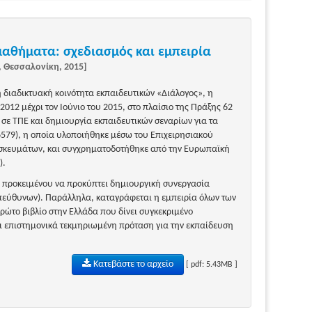
μαθήματα: σχεδιασμός και εμπειρία
, Θεσσαλονίκη, 2015]
η διαδικτυακή κοινότητα εκπαιδευτικών «Διάλογος», η
012 μέχρι τον Ιούνιο του 2015, στο πλαίσιο της Πράξης 62
σε ΤΠΕ και δημιουργία εκπαιδευτικών σεναρίων για τα
579), η οποία υλοποιήθηκε μέσω του Επιχειρησιακού
σκευμάτων, και συγχρηματοδοτήθηκε από την Ευρωπαϊκή
).
, προκειμένου να προκύπτει δημιουργική συνεργασία
πεύθυνων). Παράλληλα, καταγράφεται η εμπειρία όλων των
ρώτο βιβλίο στην Ελλάδα που δίνει συγκεκριμένο
αι επιστημονικά τεκμηριωμένη πρόταση για την εκπαίδευση
Κατεβάστε το αρχείο
[ pdf: 5.43MB ]