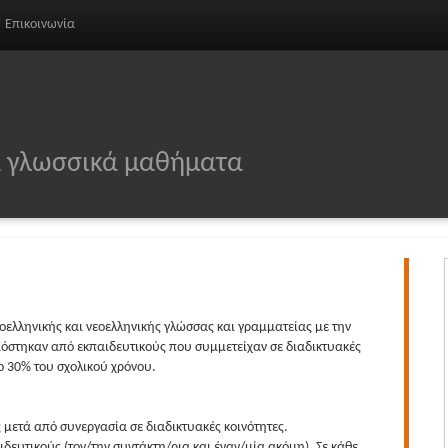
Επικοινωνία
τα γλωσσικά μαθήματα
ιοελληνικής και νεοελληνικής γλώσσας και γραμματείας με την
στηκαν από εκπαιδευτικούς που συμμετείχαν σε διαδικτυακές
το 30% του σχολικού χρόνου.
 μετά από συνεργασία σε διαδικτυακές κοινότητες.
δευτικούς (τον/την συντάκτη/ρια και έναν/μία ακόμη). Σε κάθε