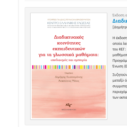
Έκδοση ε
Διαδι
[Δημήτρ
Η έκδοση
οποία λε
του ΚΕΓ:
μαθήματα
Προγράμ
Ένωση (Ε
Συζητούν
μεταξύ ό
συμμετεχ
περιεχόμ
των εκπα