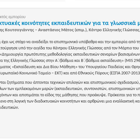
κτός εμπορίου
κτυακές κοινότητες εκπαιδευτικών για τα γλωσσικά 
ης Κουτσογιάννης – Αναστάσιος Μάτος (επιμ.), Κέντρο Ελληνικής Γλώσσας
 έχει ως στόχο να αναδείξει το επιστημονικό υπόβαθρο και την εμπειρία από τ
ιτούργησε υπό την αιγίδα του Κέντρου Ελληνικής Γλώσσας από τον Μάρτιο του 2
 «Δημιουργία πρωτότυπης μεθοδολογίας εκπαιδευτικών σεναρίων βασισμένων 
 της Ελληνικής Γλώσσας στην Α΄/βάθμια και Β΄/βάθμια εκπαίδευση» (MIS 296
ματος «Εκπαίδευση και Δια Βίου Μάθηση» του Υπουργείου Παιδείας και Θρη
υρωπαϊκό Κοινωνικό Ταμείο – ΕΚΤ) και από Εθνικούς Πόρους (ΕΣΠΑ 2007-2013
ται ζητήματα που άπτονται τεχνικών επιλογών και επιστημονικού σχεδιασμού
λων των εμπλεκομένων μερών (εκπαιδευτικών, συντονιστών, επιστημονικών υ
όντων και αποτιμάται το είδος της μάθησης που προέκυψε. Πρόκειται για το π
ενο στη λογική των διαδικτυακών κοινοτήτων και αρθρώνει μια εναλλακτική κ
ιδευτικών.